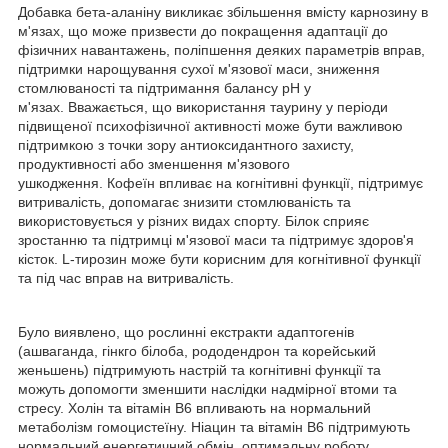
Добавка бета-аланіну викликає збільшення вмісту карнозину в
м'язах, що може призвести до покращення адаптації до
фізичних навантажень, поліпшення деяких параметрів вправ,
підтримки нарощування сухої м'язової маси, зниження
стомлюваності та підтримання балансу pH у
м'язах. Вважається, що використання таурину у періоди
підвищеної психофізичної активності може бути важливою
підтримкою з точки зору антиоксидантного захисту,
продуктивності або зменшення м'язового
ушкодження. Кофеїн впливає на когнітивні функції, підтримує
витривалість, допомагає знизити стомлюваність та
використовується у різних видах спорту. Білок сприяє
зростанню та підтримці м'язової маси та підтримує здоров'я
кісток. L-тирозин може бути корисним для когнітивної функції
та під час вправ на витривалість.
Було виявлено, що рослинні екстракти адаптогенів
(ашваганда, гінкго білоба, рододендрон та корейський
женьшень) підтримують настрій та когнітивні функції та
можуть допомогти зменшити наслідки надмірної втоми та
стресу. Холін та вітамін B6 впливають на нормальний
метаболізм гомоцистеїну. Ніацин та вітамін B6 підтримують
нормальний енергетичний обмін, оптимальну роботу