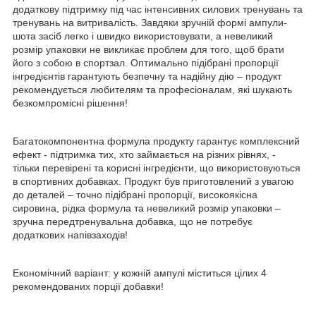
додаткову підтримку під час інтенсивних силових тренувань та
тренувань на витривалість. Завдяки зручній формі ампули-
шота засіб легко і швидко використовувати, а невеликий
розмір упаковки не викликає проблем для того, щоб брати
його з собою в спортзал. Оптимально підібрані пропорції
інгредієнтів гарантують безпечну та надійну дію – продукт
рекомендується любителям та професіоналам, які шукають
безкомпромісні рішення!
Багатокомпонентна формула продукту гарантує комплексний
ефект - підтримка тих, хто займається на різних рівнях, -
тільки перевірені та корисні інгредієнти, що використовуються
в спортивних добавках. Продукт був приготовлений з увагою
до деталей – точно підібрані пропорції, високоякісна
сировина, рідка формула та невеликий розмір упаковки –
зручна передтренувальна добавка, що не потребує
додаткових напівзаходів!
Економічний варіант: у кожній ампулі міститься цілих 4
рекомендованих порції добавки!