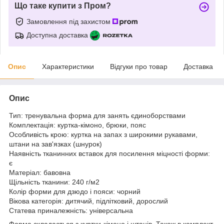
Що таке купити з Пром?
Замовлення під захистом
Доступна доставка
Опис
Характеристики
Відгуки про товар
Доставка
Опис
Тип: тренувальна форма для занять єдиноборствами
Комплектація: куртка-кімоно, брюки, пояс
Особливість крою: куртка на запах з широкими рукавами,
штани на зав'язках (шнурок)
Наявність тканинних вставок для посилення міцності форми:
є
Матеріал: бавовна
Щільність тканини: 240 г/м2
Колір форми для дзюдо і пояси: чорний
Вікова категорія: дитячий, підлітковий, дорослий
Статева приналежність: універсальна
Форма складається з куртки-кімоно і штанів. Також в комплект