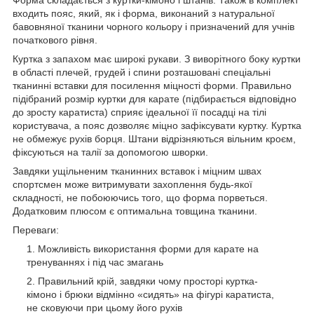
входить пояс, який, як і форма, виконаний з натуральної
бавовняної тканини чорного кольору і призначений для учнів
початкового рівня.
Куртка з запахом має широкі рукави. З виворітного боку куртки
в області плечей, грудей і спини розташовані спеціальні
тканинні вставки для посилення міцності форми. Правильно
підібраний розмір куртки для карате (підбирається відповідно
до зросту каратиста) сприяє ідеальної її посадці на тілі
користувача, а пояс дозволяє міцно зафіксувати куртку. Куртка
не обмежує рухів борця. Штани відрізняються вільним кроєм,
фіксуються на талії за допомогою шворки.
Завдяки ущільненим тканинних вставок і міцним швах
спортсмен може витримувати захоплення будь-якої
складності, не побоюючись того, що форма порветься.
Додатковим плюсом є оптимальна товщина тканини.
Переваги:
Можливість використання форми для карате на
тренуваннях і під час змагань
Правильний крій, завдяки чому просторі куртка-
кімоно і брюки відмінно «сидять» на фігурі каратиста,
не сковуючи при цьому його рухів