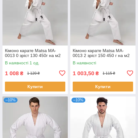
Кімоно карате Matsa MA-
Кімоно карате Matsa MA-
0013 0 зріст 130 450г на м2
0013 2 зріст 150 450 г на м2
В наявності 1 од.
В наявності
1 008
1 003,50
₴
₴
1 120 ₴
1 115 ₴
Купити
Купити
–10%
–10%