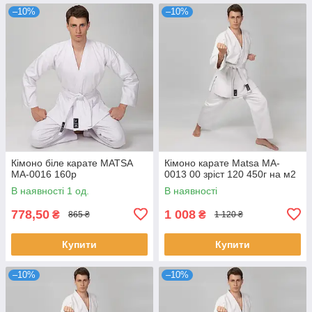
–10%
–10%
Кімоно біле карате MATSA
Кімоно карате Matsa MA-
MA-0016 160p
0013 00 зріст 120 450г на м2
В наявності 1 од.
В наявності
778,50
1 008
₴
₴
865 ₴
1 120 ₴
Купити
Купити
–10%
–10%