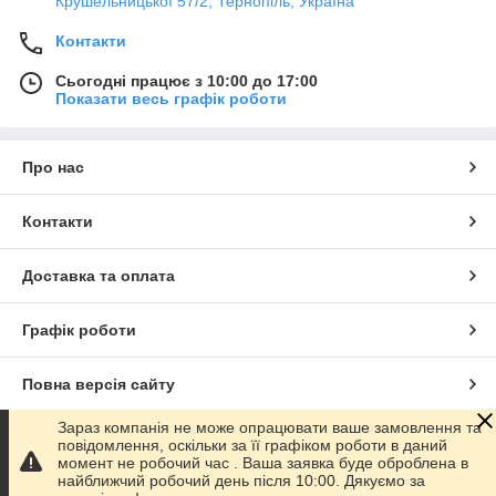
Крушельницької 57/2, Тернопіль, Україна
Контакти
Сьогодні працює з 10:00 до 17:00
Показати весь графік роботи
Про нас
Контакти
Доставка та оплата
Графік роботи
Повна версія сайту
Зараз компанія не може опрацювати ваше замовлення та
Сайт створено на маркетплейсі
Prom.ua
повідомлення, оскільки за її графіком роботи в даний
момент не робочий час . Ваша заявка буде оброблена в
найближчий робочий день після 10:00. Дякуємо за
Політика конфіденційності