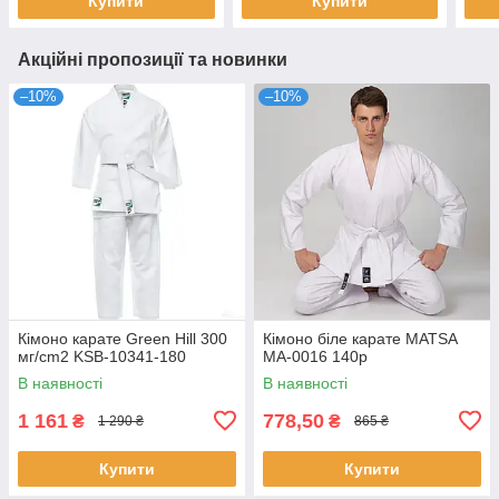
Купити
Купити
Акційні пропозиції та новинки
–10%
–10%
Кімоно карате Green Hill 300
Кімоно біле карате MATSA
мг/cm2 KSB-10341-180
MA-0016 140p
В наявності
В наявності
1 161
778,50
₴
₴
1 290 ₴
865 ₴
Купити
Купити