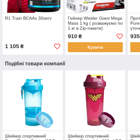
R1 Train BCAAs 30serv
Гейнер Weider Giant Mega
Прот
Mass 1 kg ( розважуємо по
Pure
1 кг в Zip-пакети)
уточ
910
935
₴
1 105
₴
Купити
Подібні товари компанії
Шейкер спортивний
Шейкер спортивний
Шей