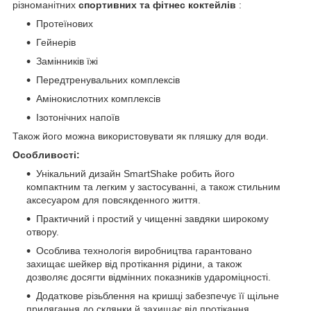
різноманітних
спортивних та фітнес коктейлів
:
Протеїнових
Гейнерів
Замінників їжі
Передтренувальних комплексів
Амінокислотних комплексів
Ізотонічних напоїв
Також його можна використовувати як пляшку для води.
Особливості:
Унікальний дизайн SmartShake робить його
компактним та легким у застосуванні, а також стильним
аксесуаром для повсякденного життя.
Практичний і простий у чищенні завдяки широкому
отвору.
Особлива технологія виробництва гарантовано
захищає шейкер від протікання рідини, а також
дозволяє досягти відмінних показників удароміцності.
Додаткове різьблення на кришці забезпечує її щільне
прилягання до склянки й захищає від протікання.