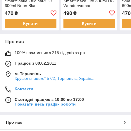
SmartShake Original2GO
SmartShake Lite 800ml DC
Smar
600ml Neon Blue
Wonderwoman
600m
470
490
470
₴
₴
Купити
Купити
Про нас
100% позитивних з 215 відгуків за рік
Працює з 09.02.2011
м. Тернопіль
Крушельницької 57/2, Тернопіль, Україна
Контакти
Сьогодні працює з 10:00 до 17:00
Показати весь графік роботи
Про нас