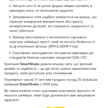
Увігнуте сито 6-ти кутної форми збиває коктейль в
однорідну масу, не залишаючи грудочок.
Змішувальна сітка надійно тримається на кришці, що
гарантує комфортне використання без гуркоту
незакріплених деталей, які створюють незручності та
легко губляться.
Шейкер виготовлено з нетоксичного харчового
пластику найвищої якості, який не містить бісфенол А
та ді-етилгексил фталат (BPA & DEHP Free).
Сертифікат проходження тестування відповідно до
стандартів безпеки харчових продуктів США / ЄС.
Компанія
SmartShake
довела всьому світу, що зручний
дизайн та надійність – це дві легко сумісні характеристики
продукту, який доступний усім споживачам.
Перевірено часом! У світі вже продано понад 25 мільйонів
шейкерів
SmartShake
з 2009 року.
Ви також можете стати щасливим власником зручного та
якісного шейкера, який буде допомагати вам зміцнювати
здоров'я!