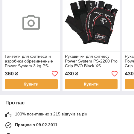
Гантели для фитнеса и
Рукавички для фітнесу
Рука
аэробики обрезиненные
Power System PS-2260 Pro
Powe
Power System 3 kg PS-
Grip EVO Black XS
Grip
4026 Red (1 шт.)
360
430
430
₴
₴
Купити
Купити
Про нас
100% позитивних з 215 відгуків за рік
Працює з 09.02.2011