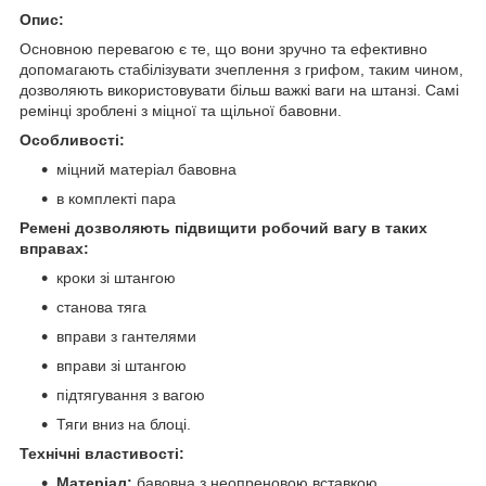
Опис:
Основною перевагою є те, що вони зручно та ефективно
допомагають стабілізувати зчеплення з грифом, таким чином,
дозволяють використовувати більш важкі ваги на штанзі. Самі
ремінці зроблені з міцної та щільної бавовни.
Особливості:
міцний матеріал бавовна
в комплекті пара
Ремені дозволяють підвищити робочий вагу в таких
вправах:
кроки зі штангою
станова тяга
вправи з гантелями
вправи зі штангою
підтягування з вагою
Тяги вниз на блоці.
Технічні властивості:
Матеріал:
бавовна з неопреновою вставкою.