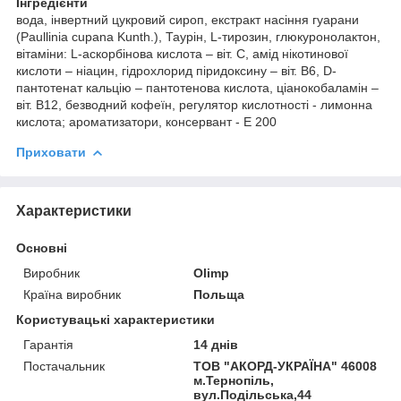
Інгредієнти
вода, інвертний цукровий сироп, екстракт насіння гуарани
(Paullinia cupana Kunth.), Таурін, L-тирозин, глюкуронолактон,
вітаміни: L-аскорбінова кислота – віт. C, амід нікотинової
кислоти – ніацин, гідрохлорид піридоксину – віт. B6, D-
пантотенат кальцію – пантотенова кислота, ціанокобаламін –
віт. B12, безводний кофеїн, регулятор кислотності - лимонна
кислота; ароматизатори, консервант - Е 200
Приховати
Характеристики
Основні
Виробник
Olimp
Країна виробник
Польща
Користувацькi характеристики
Гарантія
14 днів
Постачальник
ТОВ "АКОРД-УКРАЇНА" 46008
м.Тернопіль,
вул.Подільська,44