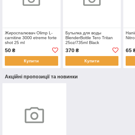
Жироспалювач Olimp L-
Бутылка для воды
Напі
carnitine 3000 etreme forte
BlenderBottle Tero Tritan
Nitr
shot 25 ml
25oz/735ml Black
(ORIGINAL)
50
370
65
₴
₴
Купити
Купити
Акційні пропозиції та новинки