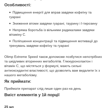
Особливості:
Підвищення енергії для вправ завдяки кофеїну та
гуарані
Зниження втоми завдяки гуарані, таурину і l-тирозину
Непряма боротьба із вільними радикалами завдяки
вітаміну С.
Поліпшення концентрації та підвищення мотивації до
тренувань завдяки кофеїну та гуарані
Olimp Extreme Speed також допоможе позбутися непотрібних
та шкідливих вторинних метаболітів. Глюкуронолактон і
вітамін С, що містяться у формулі, мають сильні
антиоксидантні властивості, що дозволить вам видалити їх з
нашого метаболізму.
Як приймати:
Приймати препарат слід лише один раз на день
Вміст елементів у 1й порції
25 мл