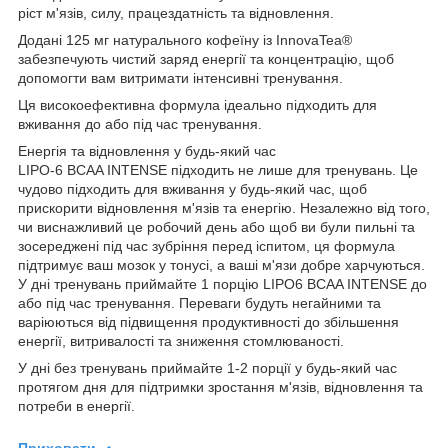
ріст м'язів, силу, працездатність та відновлення.
Додані 125 мг натурального кофеїну із InnovaTea®
забезпечують чистий заряд енергії та концентрацію, щоб
допомогти вам витримати інтенсивні тренування.
Ця високоефективна формула ідеально підходить для
вживання до або під час тренування.
Енергія та відновлення у будь-який час
LIPO-6 BCAA INTENSE підходить не лише для тренувань. Це
чудово підходить для вживання у будь-який час, щоб
прискорити відновлення м'язів та енергію. Незалежно від того,
чи виснажливий це робочий день або щоб ви були пильні та
зосереджені під час зубріння перед іспитом, ця формула
підтримує ваш мозок у тонусі, а ваші м'язи добре харчуються.
У дні тренувань приймайте 1 порцію LIPO6 BCAA INTENSE до
або під час тренування. Переваги будуть негайними та
варіюються від підвищення продуктивності до збільшення
енергії, витривалості та зниження стомлюваності.
У дні без тренувань приймайте 1-2 порції у будь-який час
протягом дня для підтримки зростання м'язів, відновлення та
потреби в енергії.
Приховати