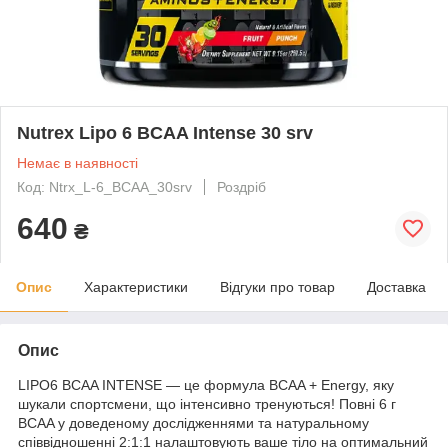
Nutrex Lipo 6 BCAA Intense 30 srv
Немає в наявності
Код: Ntrx_L-6_BCAA_30srv
Роздріб
640
₴
Опис
Характеристики
Відгуки про товар
Доставка
Опис
LIPO6 BCAA INTENSE — це формула BCAA + Energy, яку
шукали спортсмени, що інтенсивно тренуються! Повні 6 г
BCAA у доведеному дослідженнями та натуральному
співвідношенні 2:1:1 налаштовують ваше тіло на оптимальний