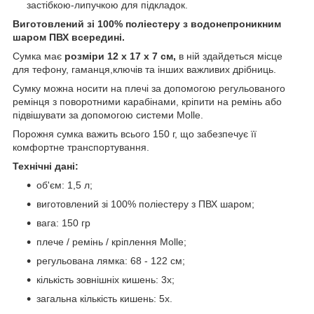
застібкою-липучкою для підкладок.
Виготовлений зі 100% поліестеру з водонепроникним
шаром ПВХ всередині.
Сумка має
розміри 12 x 17 x 7 см,
в ній здайдеться місце
для тефону, гаманця,ключів та інших важливих дрібниць.
Сумку можна носити на плечі за допомогою регульованого
ремінця з поворотними карабінами, кріпити на ремінь або
підвішувати за допомогою системи Molle.
Порожня сумка важить всього 150 г, що забезпечує її
комфортне транспортування.
Технічні дані:
об'єм: 1,5 л;
виготовлений зі 100% поліестеру з ПВХ шаром;
вага: 150 гр
плече / ремінь / кріплення Molle;
регульована лямка: 68 - 122 см;
кількість зовнішніх кишень: 3x;
загальна кількість кишень: 5x.