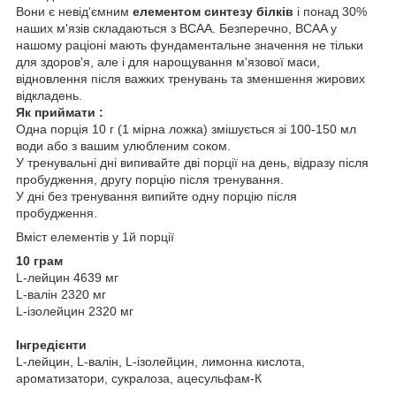
Вони є невід'ємним
елементом синтезу білків
і понад 30%
наших м'язів складаються з BCAA. Безперечно, BCAA у
нашому раціоні мають фундаментальне значення не тільки
для здоров'я, але і для нарощування м'язової маси,
відновлення після важких тренувань та зменшення жирових
відкладень.
Як приймати :
Одна порція 10 г (1 мірна ложка) змішується зі 100-150 мл
води або з вашим улюбленим соком.
У тренувальні дні випивайте дві порції на день, відразу після
пробудження, другу порцію після тренування.
У дні без тренування випийте одну порцію після
пробудження.
Вміст елементів у 1й порції
10 грам
L-лейцин 4639 мг
L-валін 2320 мг
L-ізолейцин 2320 мг
Інгредієнти
L-лейцин, L-валін, L-ізолейцин, лимонна кислота,
ароматизатори, сукралоза, ацесульфам-К