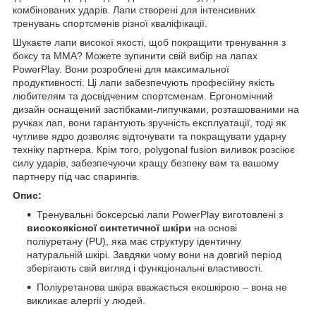
комбінованих ударів. Лапи створені для інтенсивних
тренувань спортсменів різної кваліфікації.
Шукаєте лапи високої якості, щоб покращити тренування з
боксу та MMA? Можете зупинити свій вибір на лапах
PowerPlay. Вони розроблені для максимальної
продуктивності. Ці лапи забезпечують професійну якість
любителям та досвідченим спортсменам. Ергономічний
дизайн оснащений застібками-липучками, розташованими на
ручках лап, вони гарантують зручність експлуатації, тоді як
чутливе ядро дозволяє відточувати та покращувати ударну
техніку партнера. Крім того, polygonal fusion виливок розсіює
силу ударів, забезпечуючи кращу безпеку вам та вашому
партнеру під час спарингів.
Опис:
Тренувальні боксерські лапи PowerPlay виготовлені з
високоякісної синтетичної шкіри
на основі
поліуретану (PU), яка має структуру ідентичну
натуральній шкірі. Завдяки чому вони на довгий період
зберігають свій вигляд і функціональні властивості.
Поліуретанова шкіра вважається екошкірою – вона не
викликає алергії у людей.