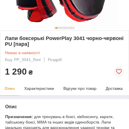
Лапи боксерькі PowerPlay 3041 чорно-червоні
PU [пара]
Немає в наявності
Код: PP_3041_Red
Роздріб
1 290
₴
Опис
Характеристики
Відгуки про товар
Доставка
Опис
Призначення:
для тренувань в боксі, кікбоксингу, карате,
тайському боксі, MMA та інших видів єдиноборств. Лапи
ідеально підходять для вдосконалення ударної техніки та