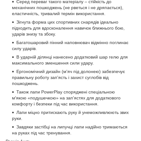
Серед переваг такого матеріалу – стійкість до
механічних пошкоджень (не рветься і не дряпається),
еластичність, тривалий термін використання.
Зігнута форма цих спортивних снарядів ідеально
підходить для вдосконалення навичок ближнього бою,
ударів знизу та збоку.
Багатошаровий пінний наповнювач відмінно поглинає
силу ударів.
В ударній ділянці нанесено додатковий шар гелю для
максимального зменшення сили удару.
Ергономічний дизайн (м'яч під долонею) забезпечує
правильну роботу зап'ясть і захист суглобів від
пошкоджень.
Також лапи PowerPlay споряджені спеціальною
м′якою «подушечкою» на зап'ястях для додаткового
комфорту і безпеки під час використання.
Лапи міцно притискають руку й унеможливлюють звих
руки.
Завдяки застібці на липучці лапи надійно тримаються
на руках під час тренування.