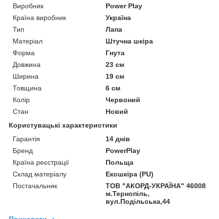
Виробник
Power Play
Країна виробник
Україна
Тип
Лапа
Матеріал
Штучна шкіра
Форма
Гнута
Довжина
23 см
Ширина
19 см
Товщина
6 см
Колір
Червоний
Стан
Новий
Користувацькi характеристики
Гарантія
14 днів
Бренд
PowerPlay
Країна реєстрації
Польща
Склад матеріалу
Екошкіра (PU)
Постачальник
ТОВ "АКОРД-УКРАЇНА" 46008
м.Тернопіль,
вул.Подільська,44
Приховати