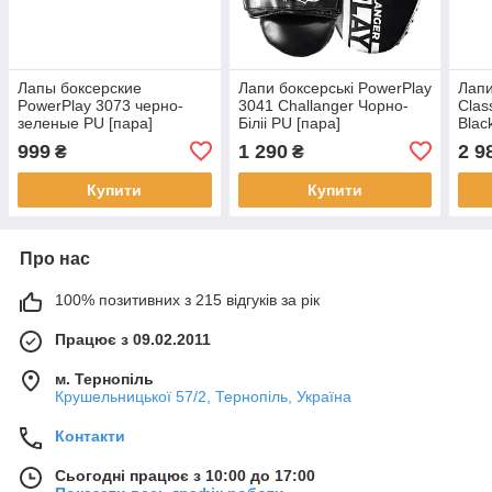
Лапы боксерские
Лапи боксерські PowerPlay
Лапи
PowerPlay 3073 черно-
3041 Challanger Чорно-
Clas
зеленые PU [пара]
Біліі PU [пара]
Blac
999
1 290
2 9
₴
₴
Купити
Купити
Про нас
100% позитивних з 215 відгуків за рік
Працює з 09.02.2011
м. Тернопіль
Крушельницької 57/2, Тернопіль, Україна
Контакти
Сьогодні працює з 10:00 до 17:00