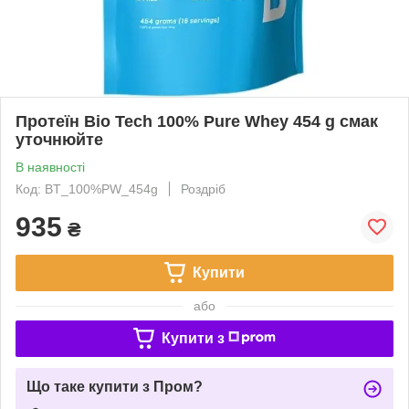
Протеїн Bio Tech 100% Pure Whey 454 g смак
уточнюйте
В наявності
Код: BT_100%PW_454g
Роздріб
935
₴
Купити
або
Купити з
Що таке купити з Пром?