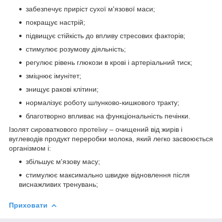
забезпечує приріст сухої м'язової маси;
покращує настрій;
підвищує стійкість до впливу стресових факторів;
стимулює розумову діяльність;
регулює рівень глюкози в крові і артеріальний тиск;
зміцнює імунітет;
знищує ракові клітини;
нормалізує роботу шлунково-кишкового тракту;
благотворно впливає на функціональність печінки.
Ізолят сироваткового протеїну – очищений від жирів і
вуглеводів продукт переробки молока, який легко засвоюється
організмом і:
збільшує м'язову масу;
стимулює максимально швидке відновлення після
виснажливих тренувань;
Приховати