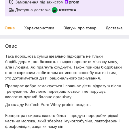
Замовлення під захистом
Доступна доставка
Опис
Характеристики
Відгуки про товар
Доставка
Опис
Така порошкова суміш ідеально підходить не тільки
бодібілдерам, що бажають швидко наростити м'язову масу,
але і людям, які прагнуть схуднути. Також прийом біодобавки
стане корисним любителям активного способу життя і тим,
хто дотримується дієт і раціонального харчування.
Препарат добре всмоктується і починає діяти відразу ж після
тренування. Він легко перетравлюється і не порушує
кислотно-лужний баланс організму.
До складу BioTech Pure Whey protein входять:
Концентрат сироваткового білка – продукт переробки рідкої
частини молока, який зберігає імуноглобуліни, лактоферин і
фосфоліпіди, завдяки чому він: