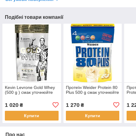
Подібні товари компанії
Kevin Levrone Gold Whey
Протеїн Weider Protein 80
Прот
(500 g ) смак уточнюйте
Plus 500 g смак уточнюйте
Prot
1 020
1 270
1 2
₴
₴
Купити
Купити
Про нас