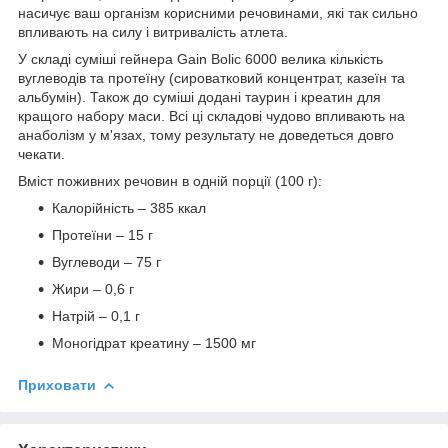
насичує ваш організм корисними речовинами, які так сильно
впливають на силу і витривалість атлета.
У складі суміші гейнера Gain Bolic 6000 велика кількість
вуглеводів та протеїну (сироватковий концентрат, казеїн та
альбумін). Також до суміші додані таурин і креатин для
кращого набору маси. Всі ці складові чудово впливають на
анаболізм у м'язах, тому результату не доведеться довго
чекати.
Вміст поживних речовин в одній порції (100 г):
Калорійність – 385 ккал
Протеїни – 15 г
Вуглеводи – 75 г
Жири – 0,6 г
Натрій – 0,1 г
Моногідрат креатину – 1500 мг
Приховати