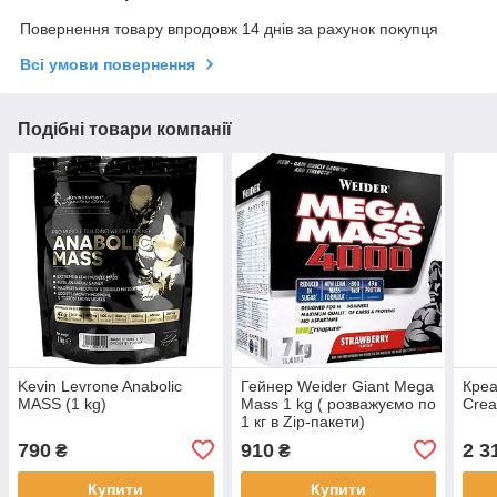
Повернення товару впродовж 14 днів за рахунок покупця
Всі умови повернення
Подібні товари компанії
Kevin Levrone Anabolic
Гейнер Weider Giant Mega
Креа
MASS (1 kg)
Mass 1 kg ( розважуємо по
Crea
1 кг в Zip-пакети)
790
910
2 3
₴
₴
Купити
Купити