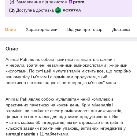
Замовлення під захистом
Доступна доставка
Опис
Характеристики
Відгуки про товар
Доставка
Опис
Animal Pak являє собою пакитики які містять вітаміни і
мінерали, збагачені незамінними амінокислотами і жирними
кислотами. По суті цей мультивітамін містить все, що потрібно
вашому тілу і м'язам і є відмінним продуктом, який
позитивно впливає на ріст і регенерацію м'язової маси.
Animal Pak являє собою мультивітамінний комплекс в
практичних пакетиках на кожен день. Крім мінералів і
вітамінів, ви знайдете спектр амінокислот, антиоксидантів,
ферментів і комплекс для підтримки продуктивності. Він
містить майже 60 інгредієнтів, які ви отримаєте в потрібній
кількості завдяки практичній упаковці активних інгредієнтів у
вигляді пакетів з 11 таблетками.