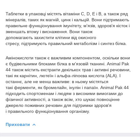
Таблетки в упаковці містять вітаміни C, D, E і B, а також ряд
мінералів, таких як магній, цинк і кальцій. Вони підтримають
правильне функціонування імунітету, м'язів, здоров'я кісток і
зменшать втому і виснаження. Вони також
допомагають захистити клітини від окисного
стресу, підтримують правильний метаболізм і синтез білка.
Амінокислоти також є важливим компонентом, оскільки вони
є будівельними блоками білка в м'язовій тканині. Animal Pak
44 також містить екстракти декількох трав і активні речовини,
такі як карнітин, лютеїн і альфа-ліпоєва кислота (ALA). І
останнє, але не менш важливе: в ньому містяться
такі ферменти, як бромелайн, інулін і папаїн. Animal Pak 44
підходить спортсменам і людям з високими вимогами до
фізичної активності, а також всім, хто шукає повноцінне
джерело поживних речовин для підтримки здоров'я
і правильного функціонування організму.
Приховати