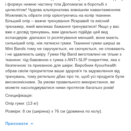
і формує нижню частину тіла Допомагає в боротьбі з
целюлітом! Чудова альтернатива зовнішнім навантаженням
Можливість обрати опір орієнтуючись на колір тканини.
Більший опір – важче тренування Яскравий та якісний
тренажер, який викликає бажання тренуватися! Якщо у вас
вже є досвід тренувань, вам ідеально підійде цей вид
еспандерів- діапазон їх розтягування менший, вони мають
сильніший опір, ніж латексні гумки. Тканинні гумки ширші за
Mini Bands тому не скручуються, не скочуються, не сповзають
і не здавлюють шкіру. Гумки Hip Band виготовлені не тільки з
тканини: під бавовною є гумка з ANTI-SLIP покриттям, яка є
безпечною та приємною для шкіри. Виробник 4yourhealth
обрав своїм пріоритетом ваше здоров'я та задоволення від
тренувань, тому ретельно дбає про те, щоб усі продукти були
високоякісними. За умови правильного використання, ви
можете насолоджуватися ними протягом багатьох років!
Специфікація:
Опір гуми: (13 кг)
Розміри: 8 см (ширина) х 76 см (довжина по колу).
Приховати