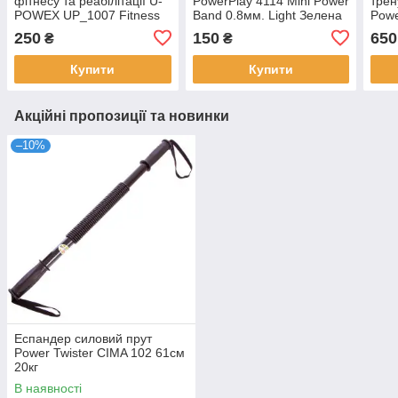
фітнесу та реабілітації U-
PowerPlay 4114 Mini Power
трен
POWEX UP_1007 Fitness
Band 0.8мм. Light Зелена
Powe
band 0.4мм. (6.8 кг) Blue
(5.5 кг)
30кг
250
150
650
₴
₴
Купити
Купити
Акційні пропозиції та новинки
–10%
Еспандер силовий прут
Power Twister CIMA 102 61см
20кг
В наявності