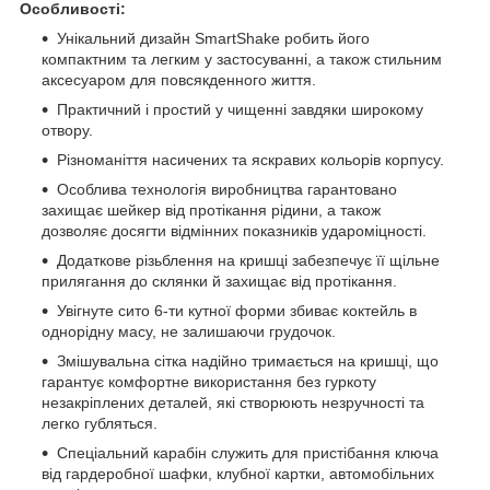
Особливості:
Унікальний дизайн SmartShake робить його
компактним та легким у застосуванні, а також стильним
аксесуаром для повсякденного життя.
Практичний і простий у чищенні завдяки широкому
отвору.
Різноманіття насичених та яскравих кольорів корпусу.
Особлива технологія виробництва гарантовано
захищає шейкер від протікання рідини, а також
дозволяє досягти відмінних показників удароміцності.
Додаткове різьблення на кришці забезпечує її щільне
прилягання до склянки й захищає від протікання.
Увігнуте сито 6-ти кутної форми збиває коктейль в
однорідну масу, не залишаючи грудочок.
Змішувальна сітка надійно тримається на кришці, що
гарантує комфортне використання без гуркоту
незакріплених деталей, які створюють незручності та
легко губляться.
Спеціальний карабін служить для пристібання ключа
від гардеробної шафки, клубної картки, автомобільних