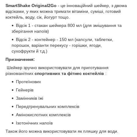
SmartShake Original2Go
- це інноваційний шейкер, з двома
відсіками, у яких можна тримати вітаміни, суміші, готовий
коктейль, воду, сік, йогурт тощо.
Відсік 1 - стакан шейкера 800 мл (для змішування та
зберігання напоїв)
Відсік 2 - контейнер - 150 мл (капсули, таблетки,
порошок, варіанти перекусу - горішки, ягоди,
сухофрукти й т.д.)
Призначення:
Шейкер зручно використовувати для приготування
різноманітних
спортивних та фітнес коктейлів
:
Протеїнових
Гейнерів
Замінників їжі
Передтренувальних комплексів
Амінокислотних комплексів
Ізотонічних напоїв
Також його можна використовувати як пляшку для води.