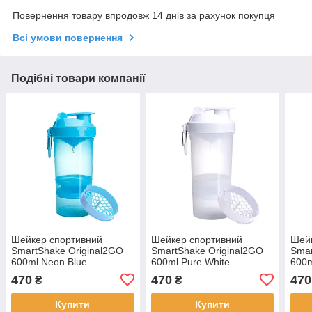
Повернення товару впродовж 14 днів за рахунок покупця
Всі умови повернення
Подібні товари компанії
Шейкер спортивний
Шейкер спортивний
Шей
SmartShake Original2GO
SmartShake Original2GO
Smar
600ml Neon Blue
600ml Pure White
600m
470
470
470
₴
₴
Купити
Купити