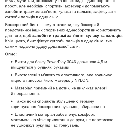
ММА, муай-тай, кікбоксингу та інших видів єдиноборств. Ці
прості, але необхідні спортивні аксесуари допомагають
запобігти травмам зап'ястя, кулака та пальців, зафіксувати
суглоби пальців в одну лінію.
Боксерський бинт — смуга тканини, яку боксери й
представники інших спортивних єдиноборств використовують
для того, щоб
запобігти травмі зап'ястя, кулаку та пальців
.
Крім цього, бинт фіксує суглоби пальців в одну лінію, тим
самим надаючи удару додаткової сили.
Опис:
Бинти для боксу PowerPlay 3046 довжиною 4,5 м
вміщуються у будь-які рукавиці
Виготовлені з м′якого та еластичного, але водночас
міцного і зносостійкого матеріалу NYLON.
Матеріал приємний на дотик, не викликає алергії
й подразнення.
Також вони сприяють збільшенню терміну
користування боксерських рукавиць, вбираючи піт.
Еластичний матеріал забезпечує комфорт,
максимально чітке прилягання до руки, не перетискає і
не ушкоджує руку під час тренувань.