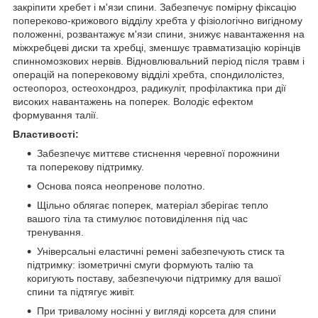
закріпити хребет і м'язи спини. Забезпечує помірну фіксацію
попереково-крижового відділу хребта у фізіологічно вигідному
положенні, розвантажує м'язи спини, знижує навантаження на
міжхребцеві диски та хребці, зменшує травматизацію корінців
спинномозкових нервів. Відновлювальний період після травм і
операцій на поперековому відділі хребта, спондилолістез,
остеопороз, остеохондроз, радикуліт, профілактика при дії
високих навантажень на поперек. Володіє ефектом
формування талії.
Властивості:
Забезпечує миттєве стиснення черевної порожнини
та поперекову підтримку.
Основа пояса неопренове полотно.
Щільно облягає поперек, матеріал зберігає тепло
вашого тіла та стимулює потовиділення під час
тренування.
Універсальні еластичні ремені забезпечують стиск та
підтримку: ізометричні смуги формують талію та
коригують поставу, забезпечуючи підтримку для вашої
спини та підтягує живіт.
При тривалому носінні у вигляді корсета для спини