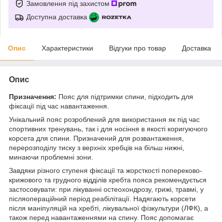
Замовлення під захистом
Доступна доставка
Опис
Характеристики
Відгуки про товар
Доставка
Опис
Призначення:
Пояс для підтримки спини, підходить для
фіксації під час навантаження.
Унікальний пояс розроблений для використання як під час
спортивних тренувань, так і для носіння в якості коригуючого
корсета для спини. Призначений для розвантаження,
перерозподілу тиску з верхніх хребців на більш нижні,
минаючи проблемні зони.
Завдяки різного ступеня фіксації та жорсткості попереково-
крижового та грудного відділів хребта пояса рекомендується
застосовувати: при лікуванні остеохондрозу, грижі, травмі, у
післяопераційний період реабілітації. Надягають корсети
після маніпуляцій на хребті, лікувальної фізкультури (ЛФК), а
також перед навантаженнями на спину. Пояс допомагає