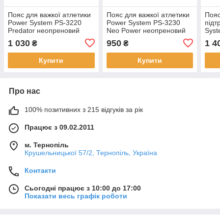
Пояс для важкої атлетики
Пояс для важкої атлетики
Пояс
Power System PS-3220
Power System PS-3230
підт
Predator неопреновий
Neo Power неопреновий
Syst
Камуфляж L
Black/Yellow XL
Shap
1 030
950
1 4
₴
₴
Купити
Купити
Про нас
100% позитивних з 215 відгуків за рік
Працює з 09.02.2011
м. Тернопіль
Крушельницької 57/2, Тернопіль, Україна
Контакти
Сьогодні працює з 10:00 до 17:00
Показати весь графік роботи