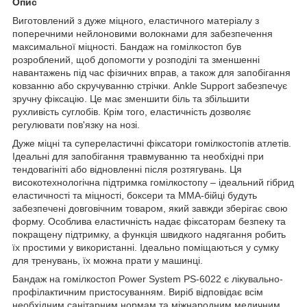
Опис
Виготовлений з дуже міцного, еластичного матеріалу з
поперечними нейлоновими волокнами для забезпечення
максимальної міцності. Бандаж на гомілкостоп був
розроблений, щоб допомогти у розподілі та зменшенні
навантажень під час фізичних вправ, а також для запобігання
ковзанню або скручуванню стрічки. Ankle Support забезпечує
зручну фіксацію. Це має зменшити біль та збільшити
рухливість суглобів. Крім того, еластичність дозволяє
регулювати пов'язку на нозі.
Дуже міцні та супереластичні фіксатори гомілкостопів атлетів.
Ідеальні для запобігання травмуванню та необхідні при
тендовагініті або відновленні після розтягувань. Ця
високотехнологічна підтримка гомілкостопу – ідеальний гібрид
еластичності та міцності, боксери та MMA-бійці будуть
забезпечені довговічним товаром, який завжди зберігає свою
форму. Особлива еластичність надає фіксаторам безпеку та
покращену підтримку, а функція швидкого надягання робить
їх простими у використанні. Ідеально поміщаються у сумку
для тренувань, їх можна прати у машинці.
Бандаж на гомілкостоп Power System PS-6022 є лікувально-
профілактичним пристосуванням. Виріб відповідає всім
необхідним санітарним нормам та міжнародним медичним