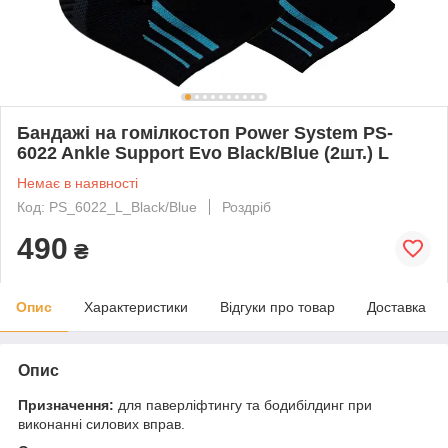
Бандажі на гомілкостоп Power System PS-
6022 Ankle Support Evo Black/Blue (2шт.) L
Немає в наявності
Код: PS_6022_L_Black/Blue
Роздріб
490
₴
Опис
Характеристики
Відгуки про товар
Доставка
Опис
Призначення:
для паверліфтингу та бодибілдинг при
виконанні силових вправ.