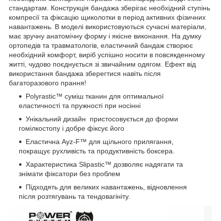
стандартам. Конструкція бандажа зберігає необхідний ступінь
компресії та фіксацію щиколотки в період активних фізичних
навантажень. В моделі використовуються сучасні матеріали,
має зручну анатомічну форму і якісне виконання. На думку
ортопедів та травматологів, еластичний бандаж створює
необхідний комфорт, виріб успішно носити в повсякденному
житті, чудово поєднується зі звичайним одягом. Ефект від
використання бандажа зберегтися навіть після
багаторазового прання!
Polyrastic™ суміш тканин для оптимальної
еластичності та пружності при носінні
Унікальний дизайн пристосовується до форми
гомілкостопу і добре фіксує його
Еластична Ayz-F™ для щільного прилягання,
покращує рухливість та продуктивність боксера.
Характеристика Slipastic™ дозволяє надягати та
знімати фіксатори без проблем
Підходять для великих навантажень, відновлення
після розтягувань та тендовагініту.