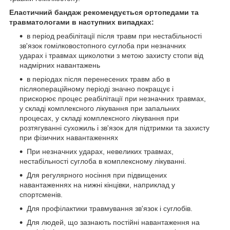
Еластичний бандаж рекомендується ортопедами та
травматологами в наступних випадках:
в період реабілітації після травм при нестабільності
зв'язок гомілковостопного суглоба при незначних
ударах і травмах щиколотки з метою захисту стопи від
надмірних навантажень
в періодах після перенесених травм або в
післяопераційному періоді значно покращує і
прискорює процес реабілітації при незначних травмах,
у складі комплексного лікування при запальних
процесах, у складі комплексного лікування при
розтягуванні сухожиль і зв'язок для підтримки та захисту
при фізичних навантаженнях
При незначних ударах, невеликих травмах,
нестабільності суглоба в комплексному лікуванні.
Для регулярного носіння при підвищених
навантаженнях на нижні кінцівки, наприклад у
спортсменів.
Для профілактики травмування зв'язок і суглобів.
Для людей, що зазнають постійні навантаження на