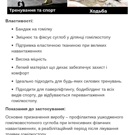
Властивості:
Бандаж на гомілку
Зміцнює та фіксує суглоб у ділянці гомілкостопу
Підтримка еластичною тканиною при великих
навантаженнях
Висока міцність
Легкий матеріал що дихає забезпечує захист і
комфорт
Ідеально підходить для будь-яких силових тренувань.
Підходити для паверліфтингу, бодибілдинг та всіх
видів спорту, де відбуваються перевантаження
гомілкостопу.
Показання до застосування:
Основне призначення виробу – профілактика ушкодженого
гомілковостопного суглоба при інтенсивних фізичних
навантаженнях, в реабілітаційний період після лікування
травми гомілкостопу.