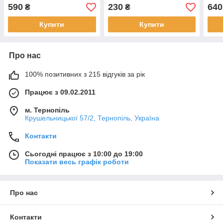
Black/Orange L
Red L
with 
590
230
640
₴
₴
Купити
Купити
Про нас
100% позитивних з 215 відгуків за рік
Працює з 09.02.2011
м. Тернопіль
Крушельницької 57/2, Тернопіль, Україна
Контакти
Сьогодні працює з 10:00 до 19:00
Показати весь графік роботи
Про нас
Контакти