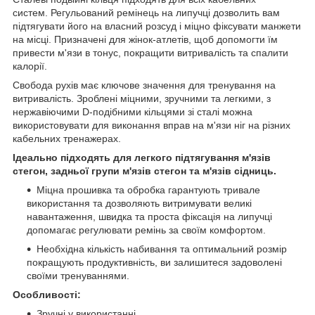
систем. Регульований ремінець на липучці дозволить вам
підтягувати його на власний розсуд і міцно фіксувати манжети
на місці. Призначені для жінок-атлетів, щоб допомогти їм
привести м'язи в тонус, покращити витривалість та спалити
калорії.
Свобода рухів має ключове значення для тренування на
витривалість. Зроблені міцними, зручними та легкими, з
нержавіючими D-подібними кільцями зі сталі можна
використовувати для виконання вправ на м'язи ніг на різних
кабельних тренажерах.
Ідеально підходять для легкого підтягування м'язів
стегон, задньої групи м'язів стегон та м'язів сідниць.
Міцна прошивка та обробка гарантують тривале
використання та дозволяють витримувати великі
навантаження, швидка та проста фіксація на липучці
допомагає регулювати ремінь за своїм комфортом.
Необхідна кількість набивання та оптимальний розмір
покращують продуктивність, ви залишитеся задоволені
своїми тренуваннями.
Особливості:
Зручні у використанні.