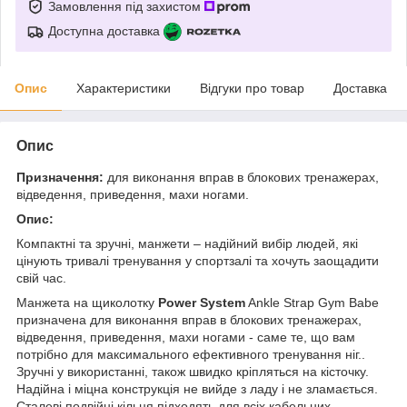
Замовлення під захистом
Доступна доставка
Опис
Характеристики
Відгуки про товар
Доставка
Опис
Призначення:
для виконання вправ в блокових тренажерах,
відведення, приведення, махи ногами.
Опис:
Компактні та зручні, манжети – надійний вибір людей, які
цінують тривалі тренування у спортзалі та хочуть заощадити
свій час.
Манжета на щиколотку
Power System
Ankle Strap Gym Babe
призначена для виконання вправ в блокових тренажерах,
відведення, приведення, махи ногами - саме те, що вам
потрібно для максимального ефективного тренування ніг..
Зручні у використанні, також швидко кріпляться на кісточку.
Надійна і міцна конструкція не вийде з ладу і не зламається.
Сталеві подвійні кільця підходять для всіх кабельних