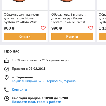
Обважнювачі-манжети
Обважнювачі-манжети
Обв
для ніг та рук Power
для ніг та рук Power
для 
System PS-4044 Wrist
System PS-4070 Wrist
Syst
Weights (2шт.*1 kg) (пара)
Weights (2шт.*1.5 kg)
Weig
980
990
1 1
₴
₴
(пара)
Купити
Купити
Про нас
100% позитивних з 215 відгуків за рік
Працює з 09.02.2011
м. Тернопіль
Крушельницької 57/2, Тернопіль, Україна
Контакти
Сьогодні працює з 10:00 до 17:00
Показати весь графік роботи