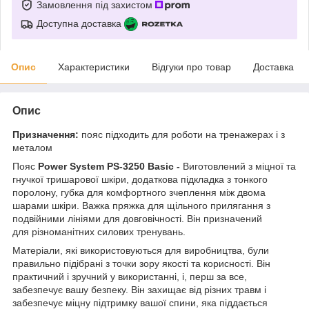
Замовлення під захистом
Доступна доставка
Опис
Характеристики
Відгуки про товар
Доставка
Опис
Призначення:
пояс підходить для роботи на тренажерах і з
металом
Пояс
Power System PS-3250 Basic -
Виготовлений з міцної та
гнучкої тришарової шкіри, додаткова підкладка з тонкого
поролону, губка для комфортного зчеплення між двома
шарами шкіри. Важка пряжка для щільного прилягання з
подвійними лініями для довговічності. Він призначений
для різноманітних силових тренувань.
Матеріали, які використовуються для виробництва, були
правильно підібрані з точки зору якості та корисності. Він
практичний і зручний у використанні, і, перш за все,
забезпечує вашу безпеку. Він захищає від різних травм і
забезпечує міцну підтримку вашої спини, яка піддається