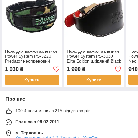
Пояс для важкої атлетики
Пояс для важкої атлетики
Пояс
Power System PS-3220
Power System PS-3030
Powe
Predator неопреновий
Elite Edition шкіряний Black
Neo 
Камуфляж L
M
Blac
1 030
1 990
940
₴
₴
Купити
Купити
Про нас
100% позитивних з 215 відгуків за рік
Працює з 09.02.2011
м. Тернопіль
Крушельницької 57/2, Тернопіль, Україна