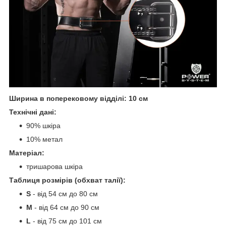
Ширина в поперековому відділі: 10 см
Технічні дані:
90% шкіра
10% метал
Матеріал:
тришарова шкіра
Таблиця розмірів (обхват талії):
S
- від 54 см до 80 см
М
- від 64 см до 90 см
L
- від 75 см до 101 см