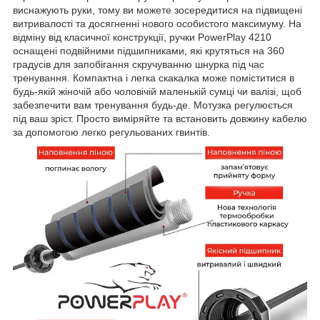
виснажують руки, тому ви можете зосередитися на підвищені
витривалості та досягненні нового особистого максимуму. На
відміну від класичної конструкції, ручки PowerPlay 4210
оснащені подвійними підшипниками, які крутяться на 360
градусів для запобігання скручуванню шнурка під час
тренування. Компактна і легка скакалка може поміститися в
будь-якій жіночій або чоловічій маленькій сумці чи валізі, щоб
забезпечити вам тренування будь-де. Мотузка регулюється
під ваш зріст. Просто виміряйте та встановить довжину кабелю
за допомогою легко регульованих гвинтів.