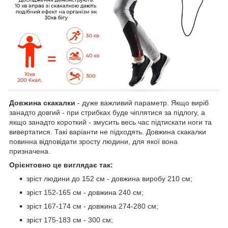
Довжина скакалки
- дуже важливий параметр. Якщо виріб
занадто довгий - при стрибках буде чіплятися за підлогу, а
якщо занадто короткий - змусить весь час підтискати ноги та
вивертатися. Такі варіанти не підходять. Довжина скакалки
повинна відповідати зросту людини, для якої вона
призначена.
Орієнтовно це виглядає так:
зріст людини до 152 см - довжина виробу 210 см;
зріст 152-165 см - довжина 240 см;
зріст 167-174 см - довжина 274-280 см;
зріст 175-183 см - 300 см;