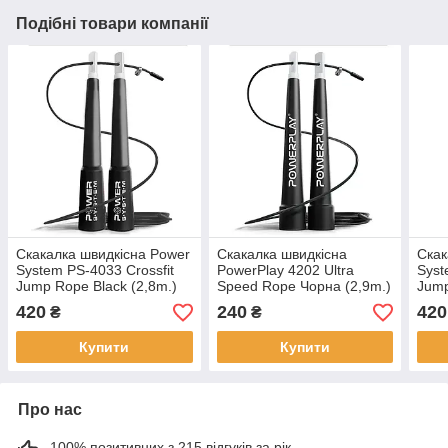
Подібні товари компанії
Скакалка швидкісна Power
Скакалка швидкісна
Скак
System PS-4033 Crossfit
PowerPlay 4202 Ultra
Syst
Jump Rope Black (2,8m.)
Speed Rope Чорна (2,9m.)
Jump
420
240
420
₴
₴
Купити
Купити
Про нас
100% позитивних з 215 відгуків за рік