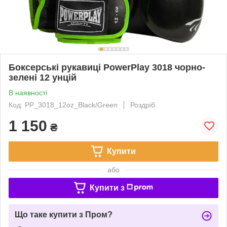
Боксерські рукавиці PowerPlay 3018 чорно-
зелені 12 унцій
В наявності
Код: PP_3018_12oz_Black/Green
Роздріб
1 150
₴
Купити
або
Купити з
Що таке купити з Пром?