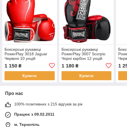
Боксерські рукавиці
Боксерські рукавиці
Бокс
PowerPlay 3018 Jaguar
PowerPlay 3007 Scorpio
Powe
Червоні 10 унцій
Чорні карбон 12 унцій
Черв
1 150
1 180
1 2
₴
₴
Купити
Купити
Про нас
100% позитивних з 215 відгуків за рік
Працює з 09.02.2011
м. Тернопіль