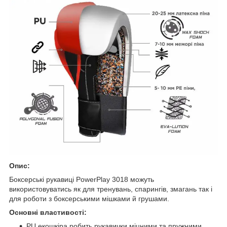
Опис:
Боксерські рукавиці PowerPlay 3018 можуть
використовуватись як для тренувань, спарингів, змагань так і
для роботи з боксерськими мішками й грушами.
Основні властивості:
PU екошкіра робить рукавички міцними та пружними.