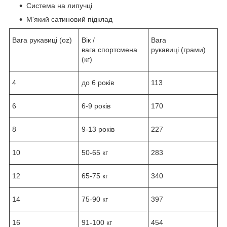
Система на липучці
М'який сатиновий підклад
Вага рукавиці (oz)
Вік /
Вага
вага спортсмена
рукавиці (грами)
(кг)
4
до 6 років
113
6
6-9 років
170
8
9-13 років
227
10
50-65 кг
283
12
65-75 кг
340
14
75-90 кг
397
16
91-100 кг
454