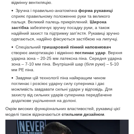
відмінну вентиляцію.
Зручна і правильно-анатомічна
форма рукавиці
сприяє правильному положенню руки та великого
пальця. Великий палець прикріплений.
Широка
застібка
забезпечує зручну посадку руки, а також
надійний захист та підтримку зап'ястя. Рукавиці зручно
одягаються, надійно фіксуються застібкою на липучці.
Спеціальний
тришаровий
пінний наповнювач
створює амортизацію і відмінно
поглинає удар
. Верхня
ударна зона – 20-25 мм латексна піна. Середня ударна
зона – 7-10 мм піна. Внутрішній шар (біля руки) – 5-10
мм PE піна.
Завдяки цій технології піна найкращим чином
поглинає і розсіює ударну силу суперника і дає
можливість завдавати сильні удари у відповідь. Для
захисту від сильних ударів суперника передбачене
додаткове ущільнення на долоні.
Окрім високих функціональних властивостей, рукавиці цієї
моделі також відзначаються
стильним дизайном
.