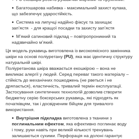
Багатошарова набивка - максимальний захист кулака,
що забезпечує ударостійкість.
Система на липучці надійно фіксує та захищає
зап'ястя - для кращої посадки та захисту зап'ястя
М'який сатиновий підклад – повітропроникний та
надзвичайно м'який.
Ця модель рукавиць виготовлена із високоякісного замінника
шкіри на основі поліуретану
(PU)
, яка має ідентичну структуру
натуральній шкірі.
Поліуретанова шкіра вважається екошкірою – вона не
викликає алергії у людей. Серед переваг такого матеріалу –
стійкість до механічних пошкоджень (не рветься і не
дряпається), еластичність, тривалий термін експлуатації.
Застосування синтетичних технологій дозволив створити
бюджетну серію боксерських рукавиць, які підходять як
початківцям, так і досвідченим бійцям для тривалого
використання.
Внутрішня підкладка
виготовлена з тканини з
поглинальним ефектом
, яка ефективно поглинає воду
і тому, руки навіть при великій кількості тренувань
залишаються сухими. Перфорація на долоні гарантує