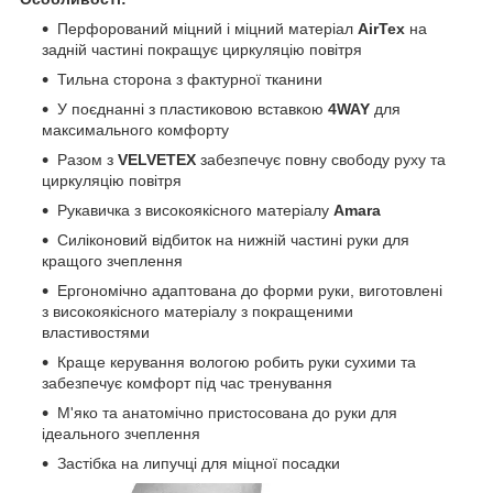
Перфорований міцний і міцний матеріал
AirTex
на
задній частині покращує циркуляцію повітря
Тильна сторона з фактурної тканини
У поєднанні з пластиковою вставкою
4WAY
для
максимального комфорту
Разом з
VELVETEX
забезпечує повну свободу руху та
циркуляцію повітря
Рукавичка з високоякісного матеріалу
Amara
Силіконовий відбиток на нижній частині руки для
кращого зчеплення
Ергономічно адаптована до форми руки, виготовлені
з високоякісного матеріалу з покращеними
властивостями
Краще керування вологою робить руки сухими та
забезпечує комфорт під час тренування
М'яко та анатомічно пристосована до руки для
ідеального зчеплення
Застібка на липучці для міцної посадки