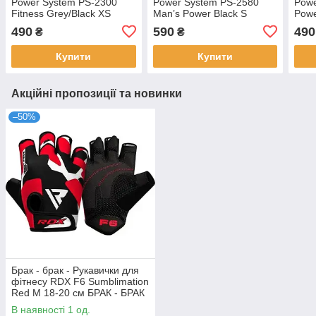
Power System PS-2300
Power System PS-2580
Powe
Fitness Grey/Black XS
Man’s Power Black S
Powe
490
590
490
₴
₴
Купити
Купити
Акційні пропозиції та новинки
–50%
Брак - брак - Рукавички для
фітнесу RDX F6 Sumblimation
Red M 18-20 см БРАК - БРАК
В наявності 1 од.