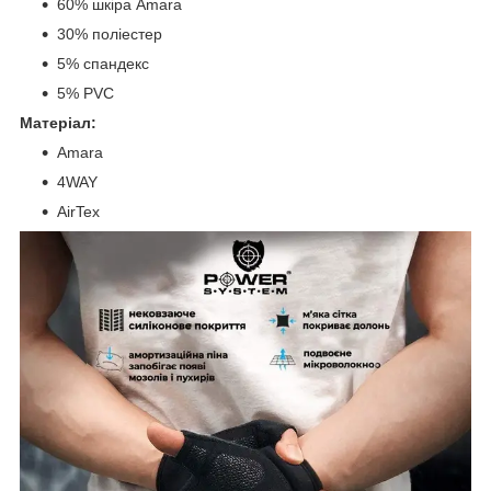
60% шкіра Amara
30% поліестер
5% спандекс
5% PVC
Матеріал:
Amara
4WAY
AirTex