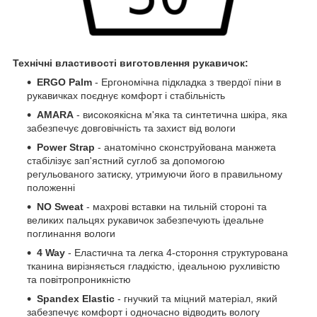
Технічні властивості виготовлення рукавичок:
ERGO Palm
- Ергономічна підкладка з твердої піни в
рукавичках поєднує комфорт і стабільність
AMARA
- високоякісна м'яка та синтетична шкіра, яка
забезпечує довговічність та захист від вологи
Power Strap
- анатомічно сконструйована манжета
стабілізує зап'ястний суглоб за допомогою
регульованого затиску, утримуючи його в правильному
положенні
NO Sweat
- махрові вставки на тильній стороні та
великих пальцях рукавичок забезпечують ідеальне
поглинання вологи
4 Way
- Еластична та легка 4-стороння структурована
тканина вирізняється гладкістю, ідеальною рухливістю
та повітропроникністю
Spandex Elastic
- гнучкий та міцний матеріал, який
забезпечує комфорт і одночасно відводить вологу