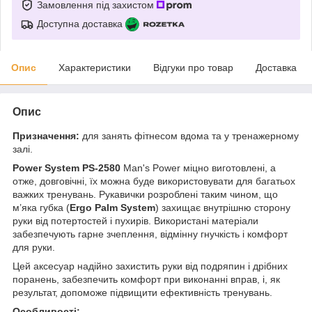
Замовлення під захистом
Доступна доставка
Опис
Характеристики
Відгуки про товар
Доставка
Опис
Призначення:
для занять фітнесом вдома та у тренажерному
залі.
Power System PS-2580
Man's Power міцно виготовлені, а
отже, довговічні, їх можна буде використовувати для багатьох
важких тренувань. Рукавички розроблені таким чином, що
м’яка губка (
Ergo Palm System
) захищає внутрішню сторону
руки від потертостей і пухирів. Використані матеріали
забезпечують гарне зчеплення, відмінну гнучкість і комфорт
для руки.
Цей аксесуар надійно захистить руки від подряпин і дрібних
поранень, забезпечить комфорт при виконанні вправ, і, як
результат, допоможе підвищити ефективність тренувань.
Особливості: