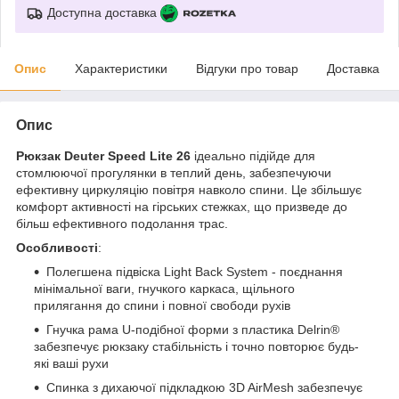
Доступна доставка
Опис
Характеристики
Відгуки про товар
Доставка
Опис
Рюкзак Deuter Speed Lite 26
ідеально підійде для
стомлюючої прогулянки в теплий день, забезпечуючи
ефективну циркуляцію повітря навколо спини. Це збільшує
комфорт активності на гірських стежках, що призведе до
більш ефективного подолання трас.
Особливості
:
Полегшена підвіска Light Back System - поєднання
мінімальної ваги, гнучкого каркаса, щільного
прилягання до спини і повної свободи рухів
Гнучка рама U-подібної форми з пластика Delrin®
забезпечує рюкзаку стабільність і точно повторює будь-
які ваші рухи
Спинка з дихаючої підкладкою 3D AirMesh забезпечує