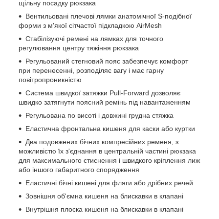
щільну посадку рюкзака
Вентильовані плечові лямки анатомічної S-подібної
форми з м'якої сітчастої підкладкою AirMesh
Стабілізуючі ремені на лямках для точного
регулювання центру тяжіння рюкзака
Регульований стегновий пояс забезпечує комфорт
при перенесенні, розподіляє вагу і має гарну
повітропроникністю
Система швидкої затяжки Pull-Forward дозволяє
швидко затягнути поясний ремінь під навантаженням
Регульована по висоті і довжині грудна стяжка
Еластична фронтальна кишеня для каски або куртки
Два подовжених бічних компресійних ременя, з
можливістю їх з'єднання в центральній частині рюкзака
для максимального стиснення і швидкого кріплення лиж
або іншого габаритного спорядження
Еластичні бічні кишені для фляги або дрібних речей
Зовнішня об'ємна кишеня на блискавки в клапані
Внутрішня плоска кишеня на блискавки в клапані