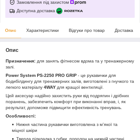
Замовлення під захистом
Доступна доставка
Опис
Характеристики
Відгуки про товар
Доставка
Опис
Призначення:
для занять фітнесом вдома та у тренажерному
залі.
Power System PS-2250 PRO GRIP
- це рукавички для
бодибілдингу для тренажерних залів, виготовлені з гнучкого та
легкого матеріалу
4WAY
для кращої вентиляції.
Цей аксесуар надійно захистить руки від подряпин і дрібних
поранень, забезпечить комфорт при виконанні вправ, і, як
результат, допоможе підвищити ефективність тренувань.
Особливості:
Нижня частина рукавички виготовлена з м'якої та
міцної шкіри
Тверда підкладка з губки, поролон на нижній частині