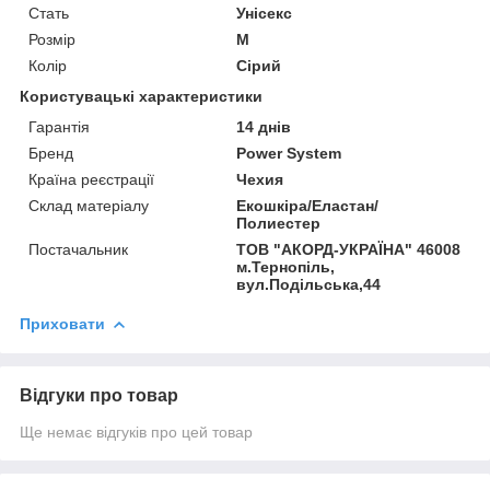
Стать
Унісекс
Розмір
M
Колір
Сірий
Користувацькi характеристики
Гарантія
14 днів
Бренд
Power System
Країна реєстрації
Чехия
Склад матеріалу
Екошкіра/Еластан/
Полиестер
Постачальник
ТОВ "АКОРД-УКРАЇНА" 46008
м.Тернопіль,
вул.Подільська,44
Приховати
Відгуки про товар
Ще немає відгуків про цей товар