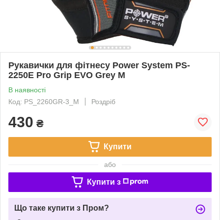
Рукавички для фітнесу Power System PS-
2250E Pro Grip EVO Grey M
В наявності
Код: PS_2260GR-3_M
Роздріб
430
₴
Купити
або
Купити з
Що таке купити з Пром?