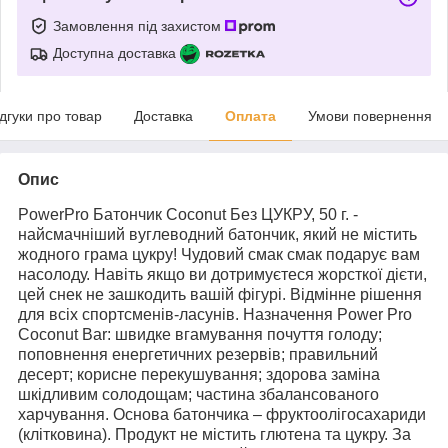
Замовлення під захистом
Доступна доставка
ідгуки про товар
Доставка
Оплата
Умови повернення
Опис
PowerPro Батончик Coconut Без ЦУКРУ, 50 г. -
найсмачніший вуглеводний батончик, який не містить
жодного грама цукру! Чудовий смак смак подарує вам
насолоду. Навіть якщо ви дотримуєтеся жорсткої дієти,
цей снек не зашкодить вашій фігурі. Відмінне рішення
для всіх спортсменів-ласунів. Назначення Power Pro
Coconut Bar: швидке вгамування почуття голоду;
поповнення енергетичних резервів; правильний
десерт; корисне перекушування; здорова заміна
шкідливим солодощам; частина збалансованого
харчування. Основа батончика – фруктоолігосахариди
(клітковина). Продукт не містить глютена та цукру. За