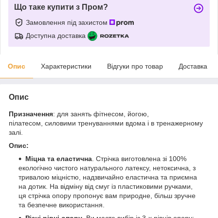
Що таке купити з Пром?
Замовлення під захистом
Доступна доставка
Опис
Характеристики
Відгуки про товар
Доставка
Опис
Призначення
: для занять фітнесом, йогою,
пілатесом, силовими тренуваннями вдома і в тренажерному
залі.
Опис:
Міцна та еластична
. Стрічка виготовлена зі 100%
екологічно чистого натурального латексу, нетоксична, з
тривалою міцністю, надзвичайно еластична та приємна
на дотик. На відміну від смуг із пластиковими ручками,
ця стрічка опору пропонує вам природне, більш зручне
та безпечне використання.
Різні рівні опору
. Ви маєте вибір із 3-х рівнів опору: