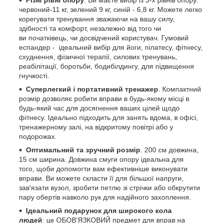
червоний-11 кг, зелений 9 кг, синій - 6,8 кг. Можете легко
корегувати тренування зважаючи на вашу силу,
здібності та комфорт, незалежно від того чи
ви початківець, чи досвідчений користувач. Гумовий
еспандер - ідеальний вибір для йоги, пілатесу, фітнесу,
схуднення, фізичної терапії, силових тренувань,
реабілітації, боротьби, бодибілдингу, для підвищення
гнучкості.
Суперлегкий і портативний тренажер
. Компактний
розмір дозволяє робити вправи в будь-якому місці в
будь-який час для досягнення ваших цілей щодо
фітнесу. Ідеально підходить для занять вдома, в офісі,
тренажерному залі, на відкритому повітрі або у
подорожах.
Оптимальний та зручний розмір
. 200 см довжина,
15 см ширина. Довжина смуги опору ідеальна для
того, щоби допомогти вам ефективніше виконувати
вправи. Ви можете скласти її для більшої напруги,
зав'язати вузол, зробити петлю зі стрічки або обкрутити
пару обертів навколо рук для надійного захоплення.
Ідеальний подарунок
для широкого кола
людей
: це ОБОВ'ЯЗКОВИЙ предмет для вправ на