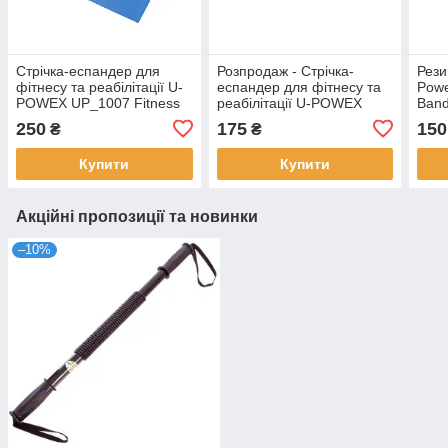
Стрічка-еспандер для
Розпродаж - Стрічка-
Рези
фітнесу та реабілітації U-
еспандер для фітнесу та
Powe
POWEX UP_1007 Fitness
реабілітації U-POWEX
Band
band 0.4мм. (6.8 кг) Blue
UP_1007 Fitness band
(5.5 
250
175
150
₴
₴
0.4мм. (6.8 кг) Blue
Купити
Купити
Акційні пропозиції та новинки
–10%