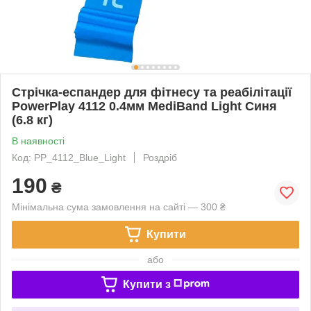
Стрічка-еспандер для фітнесу та реабілітації
PowerPlay 4112 0.4мм MediBand Light Синя
(6.8 кг)
В наявності
Код: PP_4112_Blue_Light
Роздріб
190
₴
Мінімальна сума замовлення на сайті — 300 ₴
Купити
або
Купити з