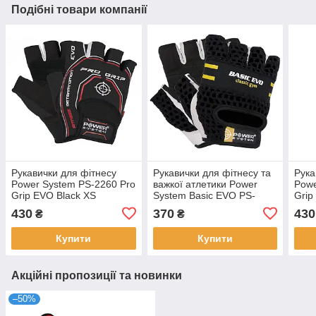
Подібні товари компанії
Рукавички для фітнесу
Рукавички для фітнесу та
Рука
Power System PS-2260 Pro
важкої атлетики Power
Powe
Grip EVO Black XS
System Basic EVO PS-
Grip
2100 Black Yellow Line S
430
370
430
₴
₴
Купити
Купити
Акційні пропозиції та новинки
–50%