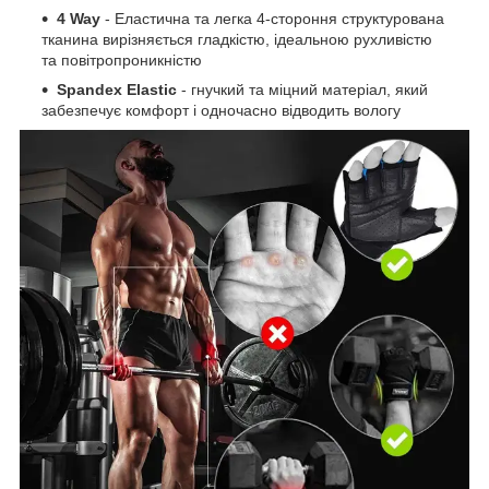
4 Way
- Еластична та легка 4-стороння структурована
тканина вирізняється гладкістю, ідеальною рухливістю
та повітропроникністю
Spandex Elastic
- гнучкий та міцний матеріал, який
забезпечує комфорт і одночасно відводить вологу