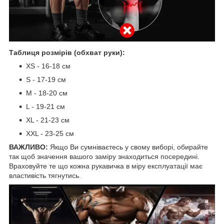
Таблиця розмірів (обхват руки):
XS - 16-18 см
S - 17-19 см
М - 18-20 см
L - 19-21 см
XL - 21-23 см
XXL - 23-25 см
ВАЖЛИВО:
Якщо Ви сумніваєтесь у свому виборі, обирайте
так щоб значення вашого заміру знаходиться посередині.
Враховуйте те що кожна рукавичка в міру експлуатації має
властивість тягнутись.