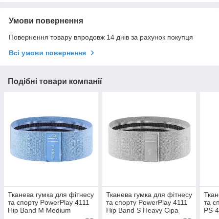
Умови повернення
Повернення товару впродовж 14 днів за рахунок покупця
Всі умови повернення
Подібні товари компанії
Тканева гумка для фітнесу
Тканева гумка для фітнесу
Ткан
та спорту PowerPlay 4111
та спорту PowerPlay 4111
та с
Hip Band M Medium
Hip Band S Heavy Сіра
PS-4
Блакитна (d_76cm)
(d_64cm)
Blac