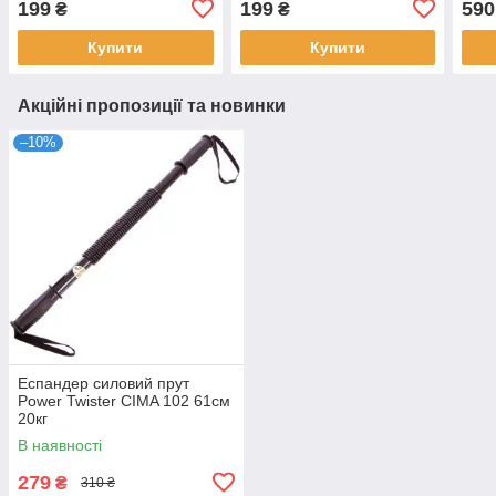
199
199
590
₴
₴
12кг.
Купити
Купити
Акційні пропозиції та новинки
–10%
Еспандер силовий прут
Power Twister CIMA 102 61см
20кг
В наявності
279
₴
310 ₴