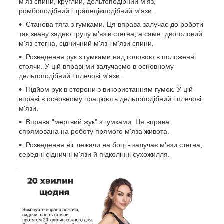
м'яз спини, круглий, дельтоподібний м'яз,
ромбоподібний і трапецієподібний м'язи.
Станова тяга з гумками. Ця вправа залучає до роботи
так звану задню групу м'язів стегна, а саме: двоголовий
м'яз стегна, сідничний м'яз і м'язи спини.
Розведення рук з гумками над головою в положенні
стоячи. У цій вправі ми залучаємо в основному
дельтоподібний і плечові м'язи.
Підйом рук в сторони з використанням гумок. У цій
вправі в основному працюють дельтоподібний і плечові
м'язи.
Вправа "мертвий жук" з гумками. Ця вправа
спрямована на роботу прямого м'яза живота.
Розведення ніг лежачи на боці - залучає м'язи стегна,
середні сідничні м'язи й підколінні сухожилля.