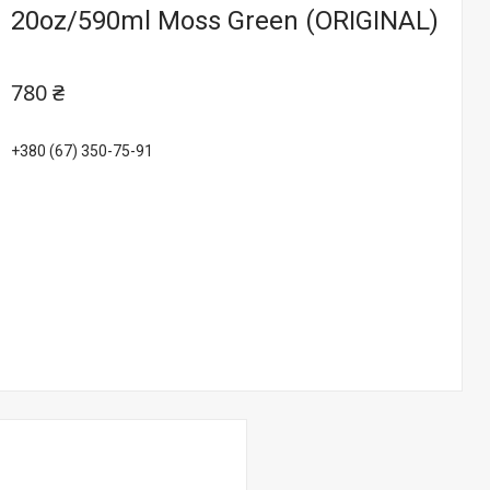
20oz/590ml Moss Green (ORIGINAL)
780 ₴
+380 (67) 350-75-91