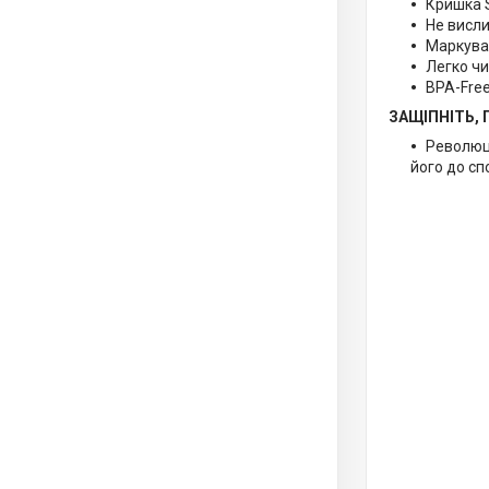
Кришка S
Не висли
Маркува
Легко ч
BPA-Free
ЗАЩІПНІТЬ, 
Революці
його до сп