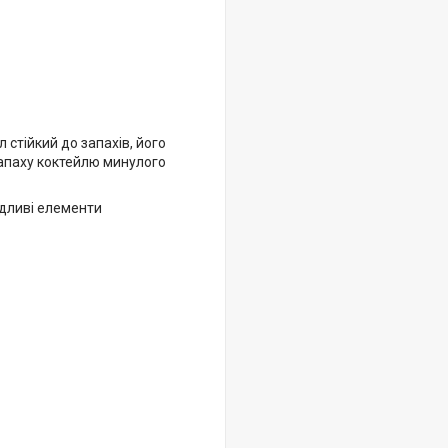
 стійкий до запахів, його
 запаху коктейлю минулого
кідливі елементи