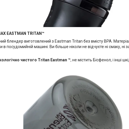
ПАХ EASTMAN TRITAN™
ий блендер виготовлений з Eastman Tritan без вмісту BPA. Матеріал
 в посудомийній машині. Ви більше ніколи не відчуєте ні смаку, ні
кологічно чистого Tritan Eastman ™
, не містить Бісфенол, і інші ш