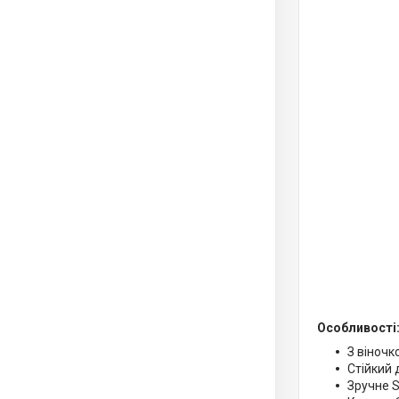
Особливості
З віночк
Стійкий 
Зручне S