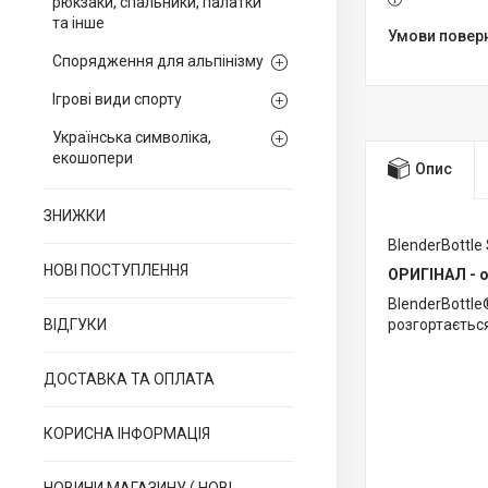
рюкзаки, спальники, палатки
та інше
Спорядження для альпінізму
Ігрові види спорту
Українська символіка,
екошопери
Опис
ЗНИЖКИ
BlenderBottle
НОВІ ПОСТУПЛЕННЯ
ОРИГІНАЛ - о
BlenderBottle
ВІДГУКИ
розгортається
ДОСТАВКА ТА ОПЛАТА
КОРИСНА ІНФОРМАЦІЯ