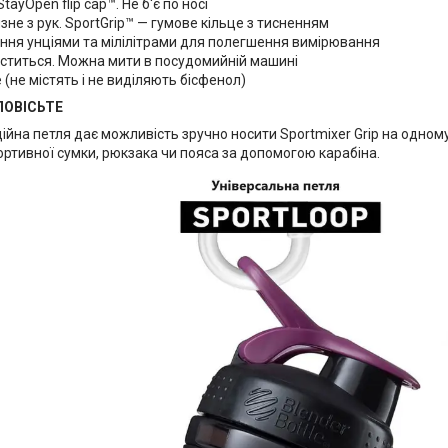
tayOpen flip cap™. Не б'є по носі
зне з рук. SportGrip™ — гумове кільце з тисненням
ння унціями та мілілітрами для полегшення вимірювання
иститься. Можна мити в посудомийній машині
 (не містять і не виділяють бісфенол)
ПОВІСЬТЕ
йна петля дає можливість зручно носити Sportmixer Grip на одному
ортивної сумки, рюкзака чи пояса за допомогою карабіна.