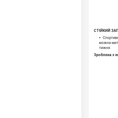
СТІЙКИЙ ЗА
Спортивн
можна мити
тижня.
Зроблена з е