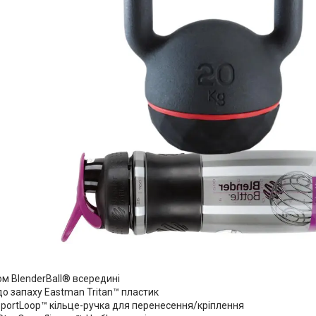
:
ом BlenderBall® всередині
до запаху Eastman Tritan™ пластик
portLoop™ кільце-ручка для перенесення/кріплення