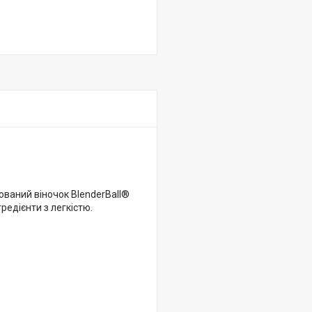
тований віночок BlenderBall®
редієнти з легкістю.