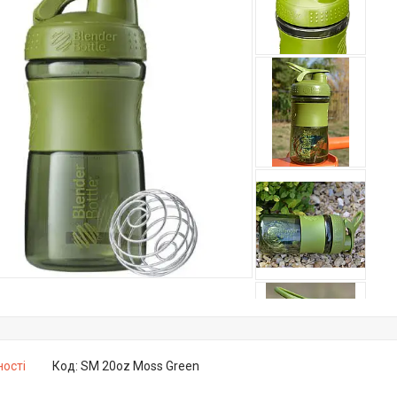
ності
Код:
SM 20oz Moss Green