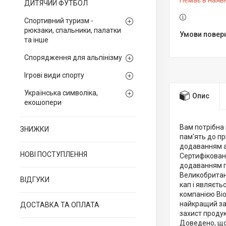
Немає в наяв
ДИТЯЧИЙ ФУТБОЛ
Спортивний туризм -
рюкзаки, спальники, палатки
та інше
Спорядження для альпінізму
Ігрові види спорту
Українська символіка,
Опис
екошопери
Вам потрібна 
ЗНИЖКИ
пам'ять до пр
додаванням ан
НОВІ ПОСТУПЛЕННЯ
Сертифікована
додаванням г
Великобританс
ВІДГУКИ
кап і являєть
компанією Bio
найкращий зах
ДОСТАВКА ТА ОПЛАТА
захист продук
Доведено, що 