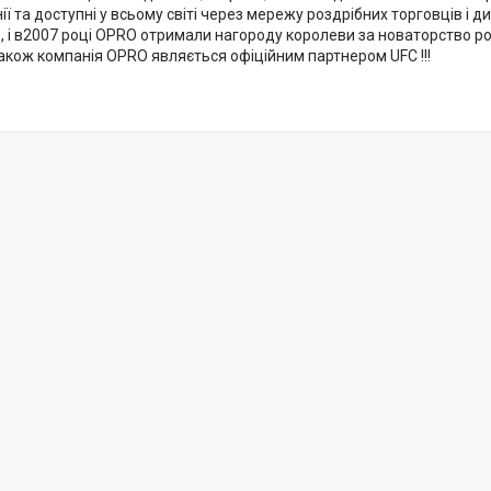
ї та доступні у всьому світі через мережу роздрібних торговців і д
, і в2007 році OPRO отримали нагороду королеви за новаторство роб
акож компанія OPRO являється офіційним партнером UFC !!!