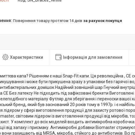
ності
Код:
SN_Braces_White
повернення товару протягом 14 днів
за рахунок покупця
Характеристики
Інформація для замовлення
миттєва капа? Рішенням є наші Snap-Fit капи. Ця революційна , CE
икушування і може бути прикушена зразу з упаковки без гарячої вод
тибактеріальних домішок Надійний зовнішній шар Гнучкий внутрішн
 CE Без латексу Не підходить під зафіксовані брекети Виготовлені 
елеподібного матеріалу Футляр для зберігання і переноски вашої 
ький бренд, який був заснований 20 років тому в 1997р. і є найбіл
ся лідером у сфері виготовлення продукції для захисту ротової по
master, світовим лідером із виготовлення продукції від мікробів,
ист. У комплект до всіх моделей входить антимікробна коробочка.
ції від запаху і присмаку. Антимікробні добавки Biomaster стримуют
вони захищають від MRSA, мікроба, стійкого до антибіотиків. Всі