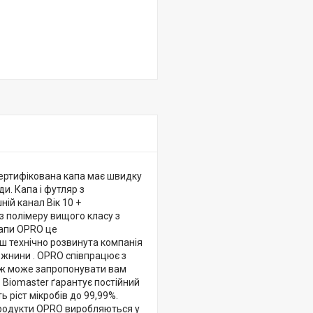
 сертифікована капа має швидку
и. Капа і футляр з
ій канал Вік 10 +
з полімеру вищого класу з
капи OPRO це
ьш технічно розвинута компанія
рожнини . OPRO співпрацює з
 тож може запропонувати вам
 Biomaster ґарантує постійний
ь ріст мікробів до 99,99%.
 продукти OPRO виробляються у