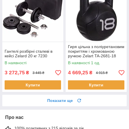
Гиря цільна з поліуретановим
Гантелі розбірні сталеві в
покриттям і хромованою
кейсі Zelard 20 кг 7230
ручкою Zelart TA-2681-18
вага 18кг чорний
В наявності
В наявності 1 од.
3 272,75
4 669,25
₴
₴
3 445 ₴
4 915 ₴
Купити
Купити
Показати ще
Про нас
100% позитивних з 215 відгуків за рік