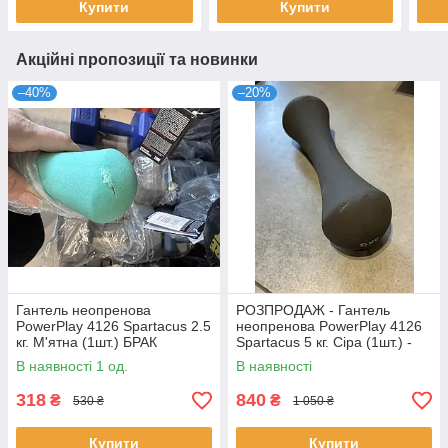
Купити
Купити
Акційні пропозиції та новинки
–40%
–20%
Гантель неопренова
РОЗПРОДАЖ - Гантель
PowerPlay 4126 Spartacus 2.5
неопренова PowerPlay 4126
кг. М'ятна (1шт.) БРАК
Spartacus 5 кг. Сіра (1шт.) -
вмятини
В наявності 1 од.
В наявності
318
840
₴
₴
530 ₴
1 050 ₴
Купити
Купити