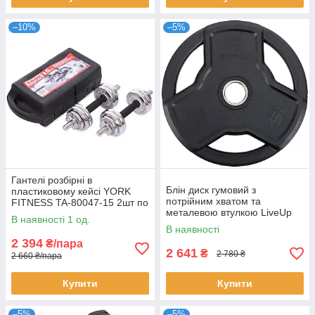
–10%
–5%
Гантелі розбірні в
Блін диск гумовий з
пластиковому кейсі YORK
потрійним хватом та
FITNESS TA-80047-15 2шт по
металевою втулкою LiveUp
7,5кг хром
В наявності 1 од.
LP8330-15 Чорний
В наявності
2 394
₴/пара
2 641
₴
2 780 ₴
2 660 ₴/пара
Купити
Купити
–5%
–5%