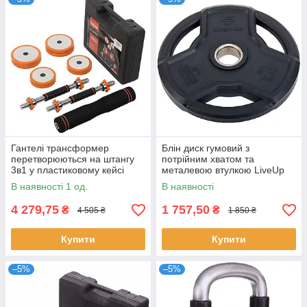
Гантелі трансформер
Блін диск гумовий з
перетворюються на штангу
потрійним хватом та
3в1 у пластиковому кейсі
металевою втулкою LiveUp
FED FED-8008-15 15кг
LP8330-10 Чорний 10кг
В наявності 1 од.
В наявності
помаранчевий
4 279,75
1 757,50
₴
₴
4 505 ₴
1 850 ₴
Купити
Купити
–5%
–5%