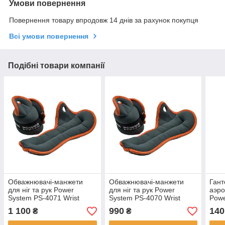
Умови повернення
Повернення товару впродовж 14 днів за рахунок покупця
Всі умови повернення
Подібні товари компанії
Обважнювачі-манжети
Обважнювачі-манжети
Гант
для ніг та рук Power
для ніг та рук Power
аэро
System PS-4071 Wrist
System PS-4070 Wrist
Powe
Weights (2шт.*2 kg) (пара)
Weights (2шт.*1.5 kg)
4024
1 100
990
140
₴
₴
(пара)