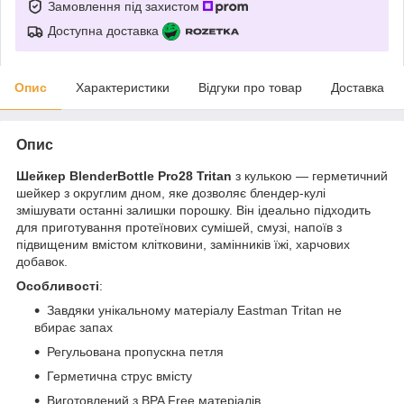
Замовлення під захистом
Доступна доставка
Опис
Характеристики
Відгуки про товар
Доставка
Опис
Шейкер BlenderBottle Pro28 Tritan
з кулькою — герметичний
шейкер з округлим дном, яке дозволяє блендер-кулі
змішувати останні залишки порошку. Він ідеально підходить
для приготування протеїнових сумішей, смузі, напоїв з
підвищеним вмістом клітковини, замінників їжі, харчових
добавок.
Особливості
:
Завдяки унікальному матеріалу Eastman Tritan не
вбирає запах
Регульована пропускна петля
Герметична струс вмісту
Виготовлений з BPA Free матеріалів