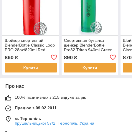
Шейкер спортивний
Спортивная бутылка-
Шей
BlenderBottle Classic Loop
шейкер BlenderBottle
Blen
PRO 28oz/820ml Red
Pro32 Tritan 940ml Green
Clas
(500482)
(ORIGINAL)
860
890
870
₴
₴
Купити
Купити
Про нас
100% позитивних з 215 відгуків за рік
Працює з 09.02.2011
м. Тернопіль
Крушельницької 57/2, Тернопіль, Україна