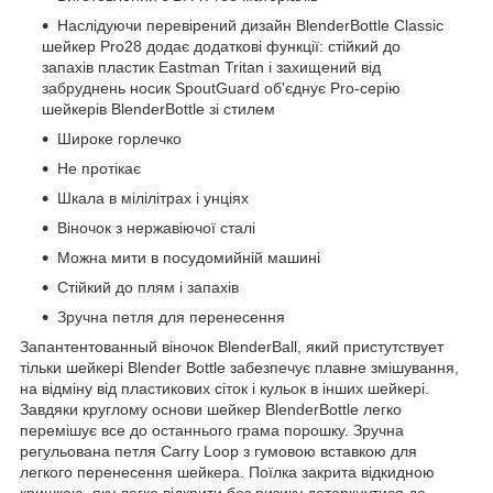
Наслідуючи перевірений дизайн BlenderBottle Classic
шейкер Pro28 додає додаткові функції: стійкий до
запахів пластик Eastman Tritan і захищений від
забруднень носик SpoutGuard об'єднує Pro-серію
шейкерів BlenderBottle зі стилем
Широке горлечко
Не протікає
Шкала в мілілітрах і унціях
Віночок з нержавіючої сталі
Можна мити в посудомийній машині
Стійкий до плям і запахів
Зручна петля для перенесення
Запантентованный віночок BlenderBall, який пристутствует
тільки шейкері Blender Bottle забезпечує плавне змішування,
на відміну від пластикових сіток і кульок в інших шейкері.
Завдяки круглому основи шейкер BlenderBottle легко
перемішує все до останнього грама порошку. Зручна
регульована петля Carry Loop з гумовою вставкою для
легкого перенесення шейкера. Поїлка закрита відкидною
кришкою, яку легко відкрити без ризику доторкнутися до