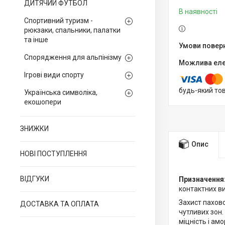
ДИТЯЧИЙ ФУТБОЛ
В наявності
Спортивний туризм -
рюкзаки, спальники, палатки
та інше
Спорядження для альпінізму
Ігрові види спорту
будь-який то
Українська символіка,
екошопери
ЗНИЖКИ
Опис
НОВІ ПОСТУПЛЕННЯ
ВІДГУКИ
Призначення
контактних ви
Захист пахово
ДОСТАВКА ТА ОПЛАТА
чутливих зон
міцність і ам