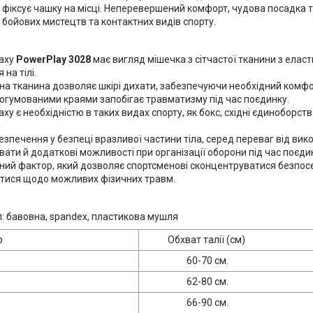
 фіксує чашку на місці. Неперевершений комфорт, чудова посадка т
 бойових мистецтв та контактних видів спорту.
паху
PowerPlay 3028
має вигляд мішечка з сітчастої тканини з елас
на тілі.
а тканина дозволяє шкірі дихати, забезпечуючи необхідний комфо
огумованими краями запобігає травматизму під час поєдинку.
аху є необхідністю в таких видах спорту, як бокс, східні єдиноборств
езпечення у безпеці вразливої частини тіла, серед переваг від вик
ати й додаткові можливості при організації оборони під час поєдин
ний фактор, який дозволяє спортсменові сконцентруватися безпос
атися щодо можливих фізичних травм.
: бавовна, spandex, пластикова мушля
р
Обхват талії (см)
60-70 см.
62-80 см.
66-90 см.