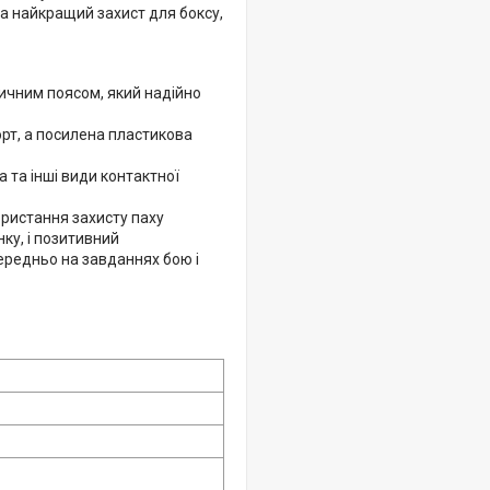
а найкращий захист для боксу,
тичним поясом, який надійно
рт, а посилена пластикова
а та інші види контактної
ористання захисту паху
ку, і позитивний
ередньо на завданнях бою і