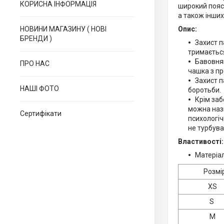
КОРИСНА ІНФОРМАЦІЯ
широкий пояс
а також інших
НОВИНИ МАГАЗИНУ ( НОВІ
Опис:
БРЕНДИ )
Захист 
тримається 
Бавовнян
ПРО НАС
чашка з пр
Захист п
НАШІ ФОТО
боротьби.
Крім заб
можна назв
Сертифікати
психологіч
не турбув
Властивості:
Матеріал
Розмі
XS
S
M