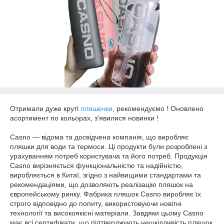
Отримали дуже круті
пляшечки
, рекомендуємо ! Оновлено
асортимент по кольорах, з'явилися новинки !
Casno — відома та досвідчена компанія, що виробляє
пляшки для води та термоси. Ці продукти були розроблені з
урахуванням потреб користувача та його потреб. Продукція
Casno вирізняється функціональністю та надійністю,
виробляється в Китаї, згідно з найвищими стандартами та
рекомендаціями, що дозволяють реалізацію пляшок на
європейському ринку. Фабрика пляшок Casno виробляє їх
строго відповідно до попиту, використовуючи новітні
технології та високоякісні матеріали. Завдяки цьому Casno
має всі сертифікати, що підтверджують нешкідливість пляшок