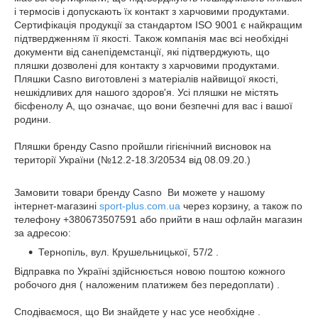
і термосів і допускають їх контакт з харчовими продуктами.
Сертифікація продукції за стандартом ISO 9001 є найкращим
підтвердженням її якості. Також компанія має всі необхідні
документи від санепідемстанції, які підтверджують, що
пляшки дозволені для контакту з харчовими продуктами.
Пляшки Casno виготовлені з матеріалів найвищої якості,
нешкідливих для нашого здоров'я. Усі пляшки не містять
бісфенолу А, що означає, що вони безпечні для вас і вашої
родини.
Пляшки бренду Casno пройшли гігієнічний висновок на
території України (№12.2-18.3/20534 від 08.09.20.)
Замовити товари бренду Casno Ви можете у нашому
інтернет-магазині
sport-plus.com.ua
через корзину, а також по
телефону +380673507591 або прийти в наш офлайн магазин
за адресою:
Тернопіль, вул. Крушельницької, 57/2 .
Відправка по Україні здійснюється новою поштою кожного
робочого дня ( наложеним платижем без передоплати) .
Сподіваємося, що Ви знайдете у нас усе необхідне .