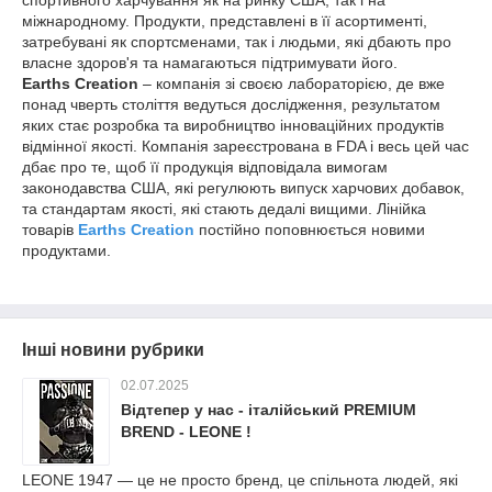
спортивного харчування як на ринку США, так і на
міжнародному. Продукти, представлені в її асортименті,
затребувані як спортсменами, так і людьми, які дбають про
власне здоров'я та намагаються підтримувати його.
Earths Creation
– компанія зі своєю лабораторією, де вже
понад чверть століття ведуться дослідження, результатом
яких стає розробка та виробництво інноваційних продуктів
відмінної якості. Компанія зареєстрована в FDA і весь цей час
дбає про те, щоб її продукція відповідала вимогам
законодавства США, які регулюють випуск харчових добавок,
та стандартам якості, які стають дедалі вищими. Лінійка
товарів
Earths Creation
постійно поповнюється новими
продуктами.
Інші новини рубрики
02.07.2025
Відтепер у нас - італійський PREMIUM
BREND - LEONE !
LEONE 1947 — це не просто бренд, це спільнота людей, які