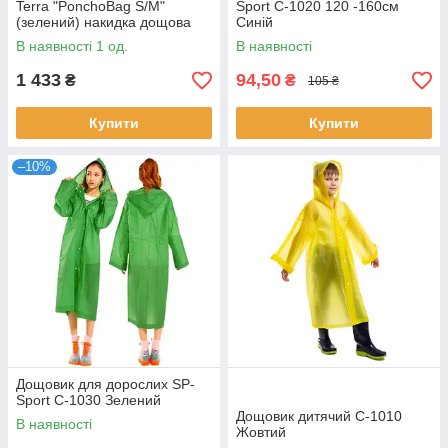
Terra "PonchoBag S/M"
Sport C-1020 120 -160см
(зелений) накидка дощова
Cиній
В наявності 1 од.
В наявності
1 433
94,50
₴
₴
105 ₴
Купити
Купити
–10%
Дощовик для дорослих SP-
Sport C-1030 Зелений
Дощовик дитячий C-1010
В наявності
Жовтий