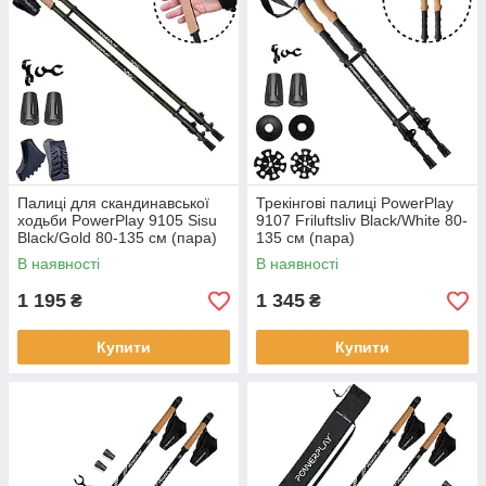
Палиці для скандинавської
Трекінгові палиці PowerPlay
ходьби PowerPlay 9105 Sisu
9107 Friluftsliv Black/White 80-
Black/Gold 80-135 см (пара)
135 см (пара)
В наявності
В наявності
1 195
1 345
₴
₴
Купити
Купити