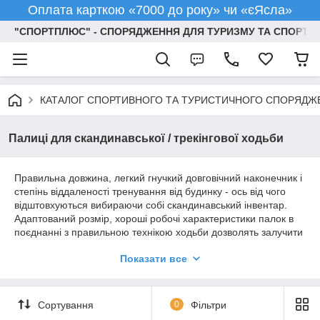
Оплата карткою «7000 до року» чи «єЯсла»
"СПОРТПЛЮС" - СПОРЯДЖЕННЯ ДЛЯ ТУРИЗМУ ТА СПОРТУ
КАТАЛОГ СПОРТИВНОГО ТА ТУРИСТИЧНОГО СПОРЯДЖ
Палиці для скандинавської / трекінгової ходьби
Правильна довжина, легкий гнучкий довговічний наконечник і
степінь віддаленості тренування від будинку - ось від чого
відштовхуються вибираючи собі скандинавський інвентар.
Адаптований розмір, хороші робочі характеристики палок в
поєднанні з правильною технікою ходьби дозволять залучити
90% м'язів, спалити на 50 ккал більше, чим при звичайній
Показати все
ходьбі. Аеробіка навантаження поліпшить роботу легень і
серця, виправить постанову, поліпшить координацію. Шия,
плечі, хребет і суглоби не тільки не постраждають, але й
стануть нормально функціонувати.
Сортування
0
Фільтри