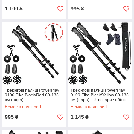
1 100
995
₴
₴
Трекінгові палиці PowerPlay
Трекінгові палиці PowerPlay
9106 Fika Black/Red 60-135
9109 Fika Black/Yellow 60-135
см (пара)
см (пара) + 2-ві пари чобітків
+ чохол
Немає в наявності
Немає в наявності
995
1 145
₴
₴