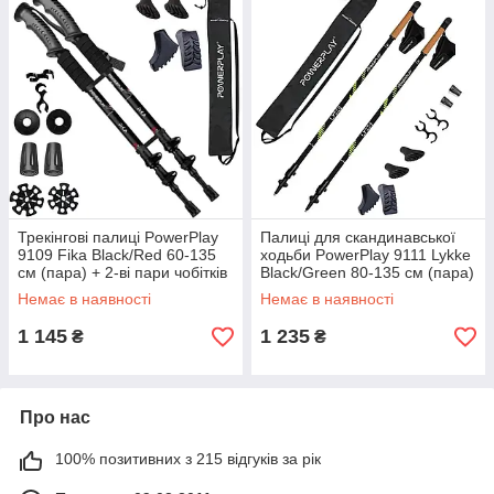
Трекінгові палиці PowerPlay
Палиці для скандинавської
9109 Fika Black/Red 60-135
ходьби PowerPlay 9111 Lykke
см (пара) + 2-ві пари чобітків
Black/Green 80-135 см (пара)
+ чохол
+ 2-ві пари чобітків +
Немає в наявності
Немає в наявності
1 145
1 235
₴
₴
Про нас
100% позитивних з 215 відгуків за рік