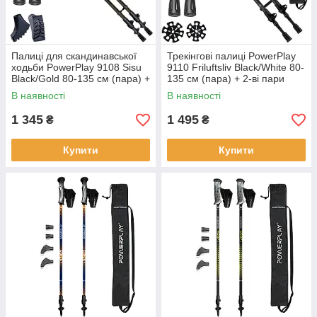
Палиці для скандинавської
Трекінгові палиці PowerPlay
ходьби PowerPlay 9108 Sisu
9110 Friluftsliv Black/White 80-
Black/Gold 80-135 см (пара) +
135 см (пара) + 2-ві пари
2-ві пари чобітків + чохол
чобітків + чохол
В наявності
В наявності
1 345
1 495
₴
₴
Купити
Купити